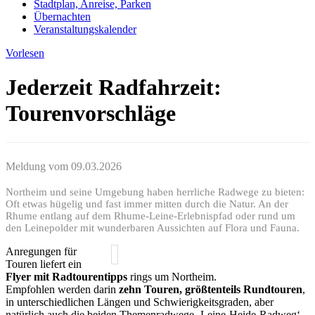
Stadtplan, Anreise, Parken
Übernachten
Veranstaltungskalender
Vorlesen
Jederzeit Radfahrzeit:
Tourenvorschläge
Meldung vom
09.03.2026
Northeim und seine Umgebung haben herrliche Radwege zu bieten:
Oft etwas hügelig und fast immer mitten durch die Natur. An der
Rhume entlang auf dem Rhume-Leine-Erlebnispfad oder rund um
den Leinepolder mit wunderbaren Aussichten auf Flora und Fauna.
Anregungen für
Touren liefert ein
Flyer mit Radtourentipps
rings um Northeim.
Empfohlen werden darin
zehn Touren, größtenteils Rundtouren
,
in unterschiedlichen Längen und Schwierigkeitsgraden, aber
natürlich auch die beiden Themenradwege ‚Leine-Heide-Radweg‘