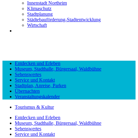
Innenstadt Northeim
Klimaschutz
Stadtplanung
Städtebauförderung-Stadtentwicklung
Wirtschaft
Entdecken und Erleben
Museum, Stadthalle, Bürgersaal, Waldbühne
Sehenswertes
Service und Kontakt
Stadtplan, Anreise, Parken
Übernachten
Veranstaltungskalender
Tourismus & Kultur
Entdecken und Erleben
Museum, Stadthalle, Bürgersaal, Waldbühne
Sehenswertes
Service und Kontakt