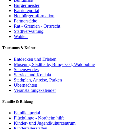
Bündnisse
Bürgermeister
Karriereportal
Neubürgerinformation
Partnerstädte
Rat - Gremien - Ortsrecht
Stadtverwaltung
Wahlen
Tourismus & Kultur
Entdecken und Erleben
Museum, Stadthalle, Bürgersaal, Waldbühne
Sehenswertes
Service und Kontakt
Stadtplan, Anreise, Parken
Übernachten
Veranstaltungskalender
Familie & Bildung
Familienportal
Flüchtlinge - Northeim hilft
Kinder- und Jugendkulturzentrum
Kindertagesstätten