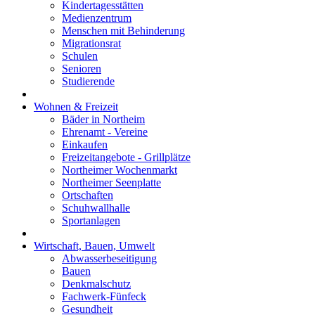
Kindertagesstätten
Medienzentrum
Menschen mit Behinderung
Migrationsrat
Schulen
Senioren
Studierende
Wohnen & Freizeit
Bäder in Northeim
Ehrenamt - Vereine
Einkaufen
Freizeitangebote - Grillplätze
Northeimer Wochenmarkt
Northeimer Seenplatte
Ortschaften
Schuhwallhalle
Sportanlagen
Wirtschaft, Bauen, Umwelt
Abwasserbeseitigung
Bauen
Denkmalschutz
Fachwerk-Fünfeck
Gesundheit