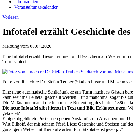
Übernachten
Veranstaltungskalender
Vorlesen
Infotafel erzählt Geschichte de
Meldung vom
08.04.2026
Eine Infotafel erzählt Besucherinnen und Besuchern am Wieterturm n
Turm saniert.
Foto: von li nach re Dr. Stefan Teuber (Stadtarchivar und Museumsl
Eine neue automatische Schließanlage am Turm macht es Gästen bereit
kann weit ins Leinetal geschaut werden – und manchmal sogar bis 
Die Maßnahme macht die historische Bedeutung des in den 1880er Jah
Die neue Infotafel gibt hierzu in Text und Bild Erläuterungen
: W
gekostet?
Einige abgebildete Postkarten geben Auskunft zum Aussehen und Um
Wirt Ellhoff, der mit seinem Pferd Liese Getränke und Speisen auf d
günstigem Wetter mit Bier aufwarten. Für Sitzplätze ist gesorgt.“