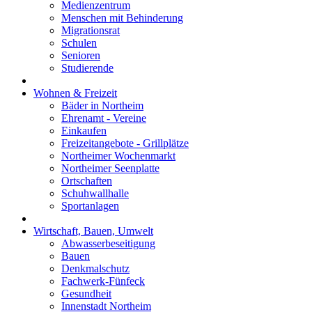
Medienzentrum
Menschen mit Behinderung
Migrationsrat
Schulen
Senioren
Studierende
Wohnen & Freizeit
Bäder in Northeim
Ehrenamt - Vereine
Einkaufen
Freizeitangebote - Grillplätze
Northeimer Wochenmarkt
Northeimer Seenplatte
Ortschaften
Schuhwallhalle
Sportanlagen
Wirtschaft, Bauen, Umwelt
Abwasserbeseitigung
Bauen
Denkmalschutz
Fachwerk-Fünfeck
Gesundheit
Innenstadt Northeim