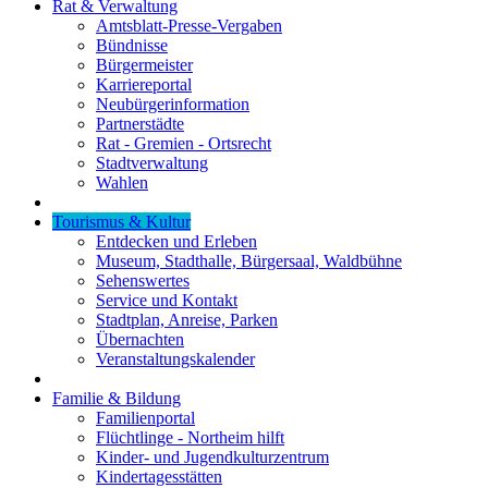
Rat & Verwaltung
Amtsblatt-Presse-Vergaben
Bündnisse
Bürgermeister
Karriereportal
Neubürgerinformation
Partnerstädte
Rat - Gremien - Ortsrecht
Stadtverwaltung
Wahlen
Tourismus & Kultur
Entdecken und Erleben
Museum, Stadthalle, Bürgersaal, Waldbühne
Sehenswertes
Service und Kontakt
Stadtplan, Anreise, Parken
Übernachten
Veranstaltungskalender
Familie & Bildung
Familienportal
Flüchtlinge - Northeim hilft
Kinder- und Jugendkulturzentrum
Kindertagesstätten