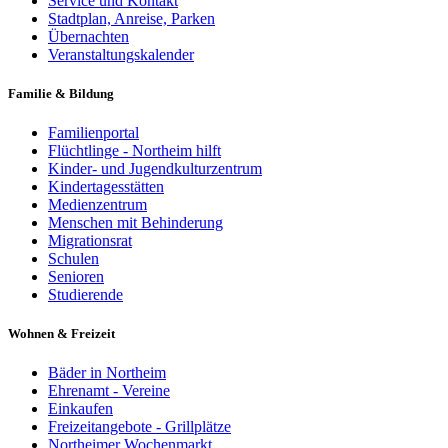
Service und Kontakt
Stadtplan, Anreise, Parken
Übernachten
Veranstaltungskalender
Familie & Bildung
Familienportal
Flüchtlinge - Northeim hilft
Kinder- und Jugendkulturzentrum
Kindertagesstätten
Medienzentrum
Menschen mit Behinderung
Migrationsrat
Schulen
Senioren
Studierende
Wohnen & Freizeit
Bäder in Northeim
Ehrenamt - Vereine
Einkaufen
Freizeitangebote - Grillplätze
Northeimer Wochenmarkt