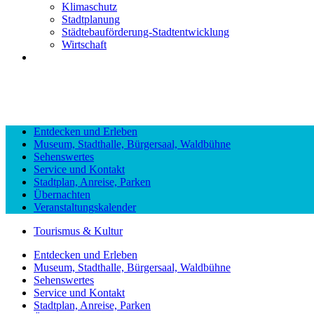
Klimaschutz
Stadtplanung
Städtebauförderung-Stadtentwicklung
Wirtschaft
Entdecken und Erleben
Museum, Stadthalle, Bürgersaal, Waldbühne
Sehenswertes
Service und Kontakt
Stadtplan, Anreise, Parken
Übernachten
Veranstaltungskalender
Tourismus & Kultur
Entdecken und Erleben
Museum, Stadthalle, Bürgersaal, Waldbühne
Sehenswertes
Service und Kontakt
Stadtplan, Anreise, Parken