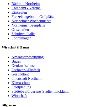
Bäder in Northeim
Ehrenamt - Vereine
Einkaufen
Freizeitangebote - Grillplätze
Northeimer Wochenmarkt
Northeimer Seenplatte
Ortschaften
Schuhwallhalle
Sportanlagen
Wirtschaft & Bauen
Abwasserbeseitigung
Bauen
Denkmalschutz
Fachwerk-Fünfeck
Gesundheit
Innenstadt Northeim
Klimaschutz
Stadtplanung
Städtebauförderung-Stadtentwicklung
Wirtschaft
Allgemein