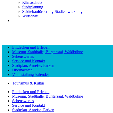
Klimaschutz
Stadtplanung
Städtebauförderung-Stadtentwicklung
Wirtschaft
Entdecken und Erleben
Museum, Stadthalle, Bürgersaal, Waldbühne
Sehenswertes
Service und Kontakt
Stadtplan, Anreise, Parken
Übernachten
Veranstaltungskalender
Tourismus & Kultur
Entdecken und Erleben
Museum, Stadthalle, Bürgersaal, Waldbühne
Sehenswertes
Service und Kontakt
Stadtplan, Anreise, Parken