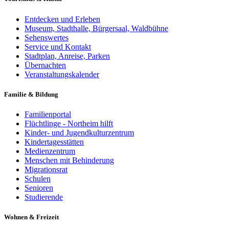
Entdecken und Erleben
Museum, Stadthalle, Bürgersaal, Waldbühne
Sehenswertes
Service und Kontakt
Stadtplan, Anreise, Parken
Übernachten
Veranstaltungskalender
Familie & Bildung
Familienportal
Flüchtlinge - Northeim hilft
Kinder- und Jugendkulturzentrum
Kindertagesstätten
Medienzentrum
Menschen mit Behinderung
Migrationsrat
Schulen
Senioren
Studierende
Wohnen & Freizeit