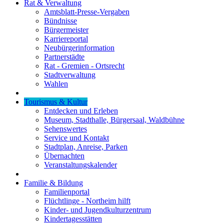
Rat & Verwaltung
Amtsblatt-Presse-Vergaben
Bündnisse
Bürgermeister
Karriereportal
Neubürgerinformation
Partnerstädte
Rat - Gremien - Ortsrecht
Stadtverwaltung
Wahlen
Tourismus & Kultur
Entdecken und Erleben
Museum, Stadthalle, Bürgersaal, Waldbühne
Sehenswertes
Service und Kontakt
Stadtplan, Anreise, Parken
Übernachten
Veranstaltungskalender
Familie & Bildung
Familienportal
Flüchtlinge - Northeim hilft
Kinder- und Jugendkulturzentrum
Kindertagesstätten