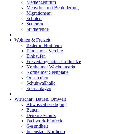
Medienzentrum
Menschen mit Behinderung
Migrationsrat
Schulen
Senioren
Studierende
Wohnen & Freizeit
Bäder in Northeim
Ehrenamt - Vereine
Einkaufen
Freizeitangebote - Grillplätze
Northeimer Wochenmarkt
Northeimer Seenplatte
Ortschaften
Schuhwallhalle
Sportanlagen
Wirtschaft, Bauen, Umwelt
Abwasserbeseitigung
Bauen
Denkmalschutz
Fachwerk-Fünfeck
Gesundheit
Innenstadt Northeim