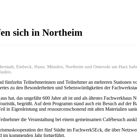
en sich in Northeim
erstadt, Einbeck, Hann. Münden, Northeim und Osterode am Harz habe
laden.
nd fünfzehn Teilnehmerinnen und Teilnehmer an mehreren Stationen v
ertes zu den Besonderheiten und Sehenswürdigkeiten der Fachwerkstad
aus hat, das ungefähr 600 Jahre alt ist und als ältestes Fachwerkhaus N
ouristik, begrüßt. Auf dem Programm stand auch ein Besuch auf der Ba
l in Eigenleistung und ressourcenschonend mit alten Materialien sanie
Teilnehmer die Veranstaltung bei einem gemeinsamen Cafébesuch auskli
urismuskooperation der fünf Städte im Fachwerk5Eck, die über Netzwer
d im kommenden Jahr fortgeführt.