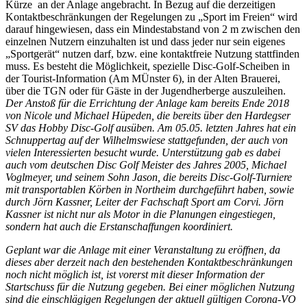
Kürze an der Anlage angebracht. In Bezug auf die derzeitigen
Kontaktbeschränkungen der Regelungen zu „Sport im Freien“ wird
darauf hingewiesen, dass ein Mindestabstand von 2 m zwischen den
einzelnen Nutzern einzuhalten ist und dass jeder nur sein eigenes
„Sportgerät“ nutzen darf, bzw. eine kontaktfreie Nutzung stattfinden
muss. Es besteht die Möglichkeit, spezielle Disc-Golf-Scheiben in
der Tourist-Information (Am MÜnster 6), in der Alten Brauerei,
über die TGN oder für Gäste in der Jugendherberge auszuleihen.
Der Anstoß für die Errichtung der Anlage kam bereits Ende 2018
von Nicole und Michael Hüpeden, die bereits über den Hardegser
SV das Hobby Disc-Golf ausüben. Am 05.05. letzten Jahres hat ein
Schnuppertag auf der Wilhelmswiese stattgefunden, der auch von
vielen Interessierten besucht wurde. Unterstützung gab es dabei
auch vom deutschen Disc Golf Meister des Jahres 2005, Michael
Voglmeyer, und seinem Sohn Jason, die bereits Disc-Golf-Turniere
mit transportablen Körben in Northeim durchgeführt haben, sowie
durch Jörn Kassner, Leiter der Fachschaft Sport am Corvi. Jörn
Kassner ist nicht nur als Motor in die Planungen eingestiegen,
sondern hat auch die Erstanschaffungen koordiniert.
Geplant war die Anlage mit einer Veranstaltung zu eröffnen, da
dieses aber derzeit nach den bestehenden Kontaktbeschränkungen
noch nicht möglich ist, ist vorerst mit dieser Information der
Startschuss für die Nutzung gegeben. Bei einer möglichen Nutzung
sind die einschlägigen Regelungen der aktuell gültigen Corona-VO