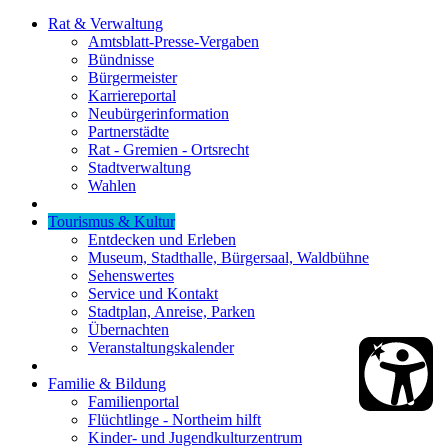
Rat & Verwaltung
Amtsblatt-Presse-Vergaben
Bündnisse
Bürgermeister
Karriereportal
Neubürgerinformation
Partnerstädte
Rat - Gremien - Ortsrecht
Stadtverwaltung
Wahlen
Tourismus & Kultur
Entdecken und Erleben
Museum, Stadthalle, Bürgersaal, Waldbühne
Sehenswertes
Service und Kontakt
Stadtplan, Anreise, Parken
Übernachten
Veranstaltungskalender
Familie & Bildung
Familienportal
Flüchtlinge - Northeim hilft
Kinder- und Jugendkulturzentrum