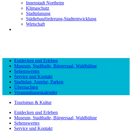
Innenstadt Northeim
Klimaschutz
Stadtplanung
Städtebauförderung-Stadtentwicklung
Wirtschaft
Entdecken und Erleben
Museum, Stadthalle, Bürgersaal, Waldbühne
Sehenswertes
Service und Kontakt
Stadtplan, Anreise, Parken
Übernachten
Veranstaltungskalender
Tourismus & Kultur
Entdecken und Erleben
Museum, Stadthalle, Bürgersaal, Waldbühne
Sehenswertes
Service und Kontakt