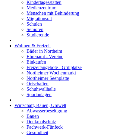
Kindertagesstätten
Medienzentrum
Menschen mit Behinderung
Migrationsrat
Schulen
Senioren
Studierende
Wohnen & Freizeit
Bäder in Northeim
Ehrenamt - Vereine
Einkaufen
Freizeitangebote - Grillplätze
Northeimer Wochenmarkt
Northeimer Seenplatte
Ortschaften
Schuhwallhalle
Sportanlagen
Wirtschaft, Bauen, Umwelt
Abwasserbeseitigung
Bauen
Denkmalschutz
Fachwerk-Fünfeck
Gesundheit