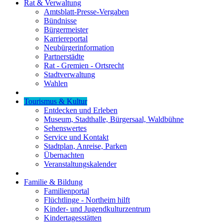
Rat & Verwaltung
Amtsblatt-Presse-Vergaben
Bündnisse
Bürgermeister
Karriereportal
Neubürgerinformation
Partnerstädte
Rat - Gremien - Ortsrecht
Stadtverwaltung
Wahlen
Tourismus & Kultur
Entdecken und Erleben
Museum, Stadthalle, Bürgersaal, Waldbühne
Sehenswertes
Service und Kontakt
Stadtplan, Anreise, Parken
Übernachten
Veranstaltungskalender
Familie & Bildung
Familienportal
Flüchtlinge - Northeim hilft
Kinder- und Jugendkulturzentrum
Kindertagesstätten