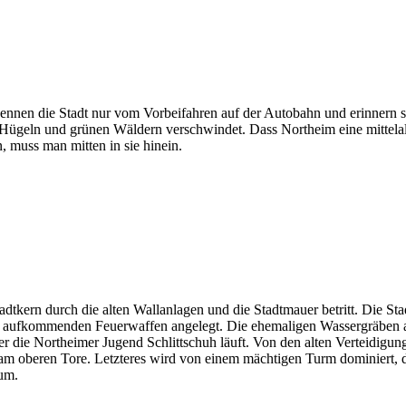
ennen die Stadt nur vom Vorbeifahren auf der Autobahn und erinnern 
n Hügeln und grünen Wäldern verschwindet. Dass Northeim eine mittelal
, muss man mitten in sie hinein.
adtkern durch die alten Wallanlagen und die Stadtmauer betritt. Die Sta
e aufkommenden Feuerwaffen angelegt. Die ehemaligen Wassergräben am
 die Northeimer Jugend Schlittschuh läuft. Von den alten Verteidigu
 am oberen Tore. Letzteres wird von einem mächtigen Turm dominiert, 
um.