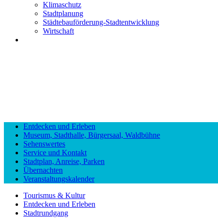
Klimaschutz
Stadtplanung
Städtebauförderung-Stadtentwicklung
Wirtschaft
Entdecken und Erleben
Museum, Stadthalle, Bürgersaal, Waldbühne
Sehenswertes
Service und Kontakt
Stadtplan, Anreise, Parken
Übernachten
Veranstaltungskalender
Tourismus & Kultur
Entdecken und Erleben
Stadtrundgang