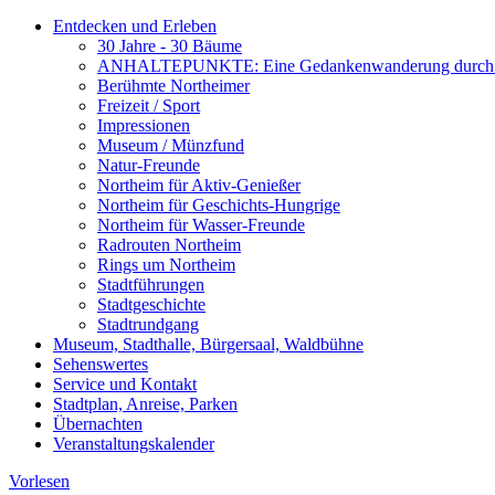
Entdecken und Erleben
30 Jahre - 30 Bäume
ANHALTEPUNKTE: Eine Gedankenwanderung durch 
Berühmte Northeimer
Freizeit / Sport
Impressionen
Museum / Münzfund
Natur-Freunde
Northeim für Aktiv-Genießer
Northeim für Geschichts-Hungrige
Northeim für Wasser-Freunde
Radrouten Northeim
Rings um Northeim
Stadtführungen
Stadtgeschichte
Stadtrundgang
Museum, Stadthalle, Bürgersaal, Waldbühne
Sehenswertes
Service und Kontakt
Stadtplan, Anreise, Parken
Übernachten
Veranstaltungskalender
Vorlesen