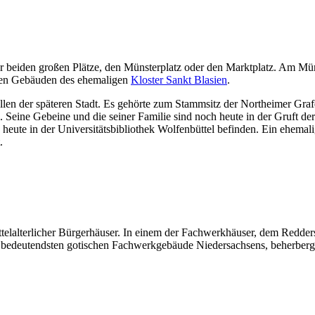
 der beiden großen Plätze, den Münsterplatz oder den Marktplatz. Am Mü
enen Gebäuden des ehemaligen
Kloster Sankt Blasien
.
ellen der späteren Stadt. Es gehörte zum Stammsitz der Northeimer Gra
 Seine Gebeine und die seiner Familie sind noch heute in der Gruft de
h heute in der Universitätsbibliothek Wolfenbüttel befinden. Ein ehema
.
elalterlicher Bürgerhäuser. In einem der Fachwerkhäuser, dem Redders
der bedeutendsten gotischen Fachwerkgebäude Niedersachsens, beherber