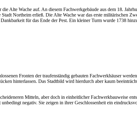
cher die Alte Wache auf. An diesem Fachwerkgebäude aus dem 18. Jahrh
e Stadt Northeim erließ. Die Alte Wache war das erste militärischen Z
 Dankbarkeit für das Ende der Pest. Ein kleiner Turm wurde 1738 hinz
schlossenen Fronten der traufenständig gebauten Fachwerkhäuser werden
en hinterlassen. Das Stadtbild wird hierdurch aber kaum beeinträchti
heideneren Mitteln, aber doch in einheitlicher Fachwerkbauweise ent
 unbedingt negativ. Sie zeigen in ihrer Geschlossenheit ein eindrucksvo