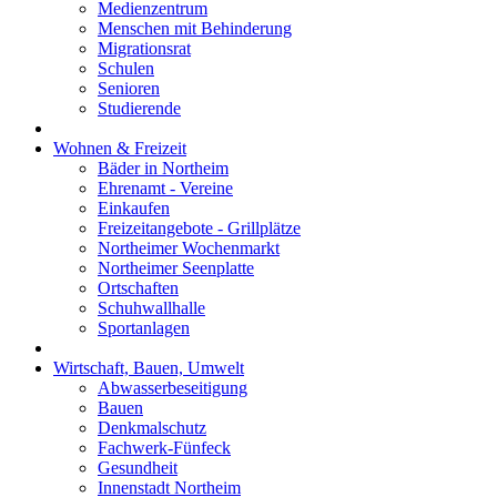
Medienzentrum
Menschen mit Behinderung
Migrationsrat
Schulen
Senioren
Studierende
Wohnen & Freizeit
Bäder in Northeim
Ehrenamt - Vereine
Einkaufen
Freizeitangebote - Grillplätze
Northeimer Wochenmarkt
Northeimer Seenplatte
Ortschaften
Schuhwallhalle
Sportanlagen
Wirtschaft, Bauen, Umwelt
Abwasserbeseitigung
Bauen
Denkmalschutz
Fachwerk-Fünfeck
Gesundheit
Innenstadt Northeim