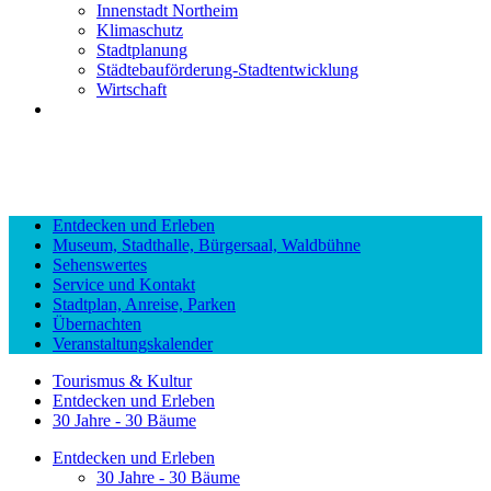
Innenstadt Northeim
Klimaschutz
Stadtplanung
Städtebauförderung-Stadtentwicklung
Wirtschaft
Entdecken und Erleben
Museum, Stadthalle, Bürgersaal, Waldbühne
Sehenswertes
Service und Kontakt
Stadtplan, Anreise, Parken
Übernachten
Veranstaltungskalender
Tourismus & Kultur
Entdecken und Erleben
30 Jahre - 30 Bäume
Entdecken und Erleben
30 Jahre - 30 Bäume