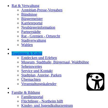
Rat & Verwaltung
Amtsblatt-Presse-Vergaben
Bündnisse
Bürgermeister
Karriereportal
Neubürgerinformation
Partnerstädte
Rat - Gremien - Ortsrecht
Stadtverwaltung
Wahlen
Tourismus & Kultur
Entdecken und Erleben
Museum, Stadthalle, Bürgersaal, Waldbühne
Sehenswertes
Service und Kontakt
Stadtplan, Anreise, Parken
Übernachten
Veranstaltungskalender
Familie & Bildung
Familienportal
Flüchtlinge - Northeim hilft
Kinder- und Jugendkulturzentrum