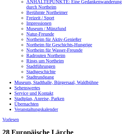
ANHALTEPUNKTE: Eine Gedankenwanderung
durch Northeim
Berühmte Northeimer
Freizeit / Sport
Impressionen
Museum / Münzfund
Natur-Freunde
Northeim für Aktiv-Genießer
Northeim für Geschichts-Hungrige
Northeim für Wasser-Freunde
Radrouten Northeim
Rings um Northeim
Stadtführungen
Stadtgeschichte
Stadtrundgang
Museum, Stadthalle, Bürgersaal, Waldbühne
Sehenswertes
Service und Kontakt
Stadtplan, Anreise, Parken
Übernachten
Veranstaltungskalender
Vorlesen
28 Europäische Lärche