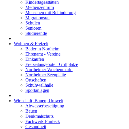
Kindertagesstätten
Medienzentrum
Menschen mit Behinderung
Migrationsrat
Schulen
Senioren
Studierende
Wohnen & Freizeit
Bäder in Northeim
Ehrenamt - Vereine
Einkaufen
Freizeitangebote - Grillplätze
Northeimer Wochenmarkt
Northeimer Seenplatte
Ortschaften
Schuhwallhalle
Sportanlagen
Wirtschaft, Bauen, Umwelt
Abwasserbeseitigung
Bauen
Denkmalschutz
Fachwerk-Fünfeck
Gesundheit