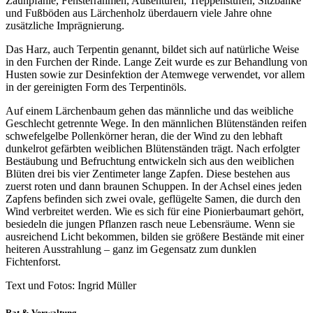
Zaunpfähle, Fensterrahmen, Außentüren, Treppenstufen, Sitzbänke
und Fußböden aus Lärchenholz überdauern viele Jahre ohne
zusätzliche Imprägnierung.
Das Harz, auch Terpentin genannt, bildet sich auf natürliche Weise
in den Furchen der Rinde. Lange Zeit wurde es zur Behandlung von
Husten sowie zur Desinfektion der Atemwege verwendet, vor allem
in der gereinigten Form des Terpentinöls.
Auf einem Lärchenbaum gehen das männliche und das weibliche
Geschlecht getrennte Wege. In den männlichen Blütenständen reifen
schwefelgelbe Pollenkörner heran, die der Wind zu den lebhaft
dunkelrot gefärbten weiblichen Blütenständen trägt. Nach erfolgter
Bestäubung und Befruchtung entwickeln sich aus den weiblichen
Blüten drei bis vier Zentimeter lange Zapfen. Diese bestehen aus
zuerst roten und dann braunen Schuppen. In der Achsel eines jeden
Zapfens befinden sich zwei ovale, geflügelte Samen, die durch den
Wind verbreitet werden. Wie es sich für eine Pionierbaumart gehört,
besiedeln die jungen Pflanzen rasch neue Lebensräume. Wenn sie
ausreichend Licht bekommen, bilden sie größere Bestände mit einer
heiteren Ausstrahlung – ganz im Gegensatz zum dunklen
Fichtenforst.
Text und Fotos: Ingrid Müller
Rat & Verwaltung