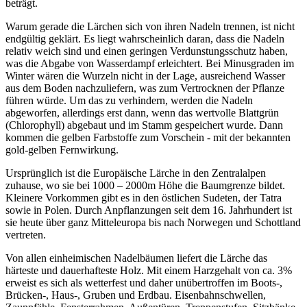
beträgt.
Warum gerade die Lärchen sich von ihren Nadeln trennen, ist nicht
endgültig geklärt. Es liegt wahrscheinlich daran, dass die Nadeln
relativ weich sind und einen geringen Verdunstungsschutz haben,
was die Abgabe von Wasserdampf erleichtert. Bei Minusgraden im
Winter wären die Wurzeln nicht in der Lage, ausreichend Wasser
aus dem Boden nachzuliefern, was zum Vertrocknen der Pflanze
führen würde. Um das zu verhindern, werden die Nadeln
abgeworfen, allerdings erst dann, wenn das wertvolle Blattgrün
(Chlorophyll) abgebaut und im Stamm gespeichert wurde. Dann
kommen die gelben Farbstoffe zum Vorschein - mit der bekannten
gold-gelben Fernwirkung.
Ursprünglich ist die Europäische Lärche in den Zentralalpen
zuhause, wo sie bei 1000 – 2000m Höhe die Baumgrenze bildet.
Kleinere Vorkommen gibt es in den östlichen Sudeten, der Tatra
sowie in Polen. Durch Anpflanzungen seit dem 16. Jahrhundert ist
sie heute über ganz Mitteleuropa bis nach Norwegen und Schottland
vertreten.
Von allen einheimischen Nadelbäumen liefert die Lärche das
härteste und dauerhafteste Holz. Mit einem Harzgehalt von ca. 3%
erweist es sich als wetterfest und daher unübertroffen im Boots-,
Brücken-, Haus-, Gruben und Erdbau. Eisenbahnschwellen,