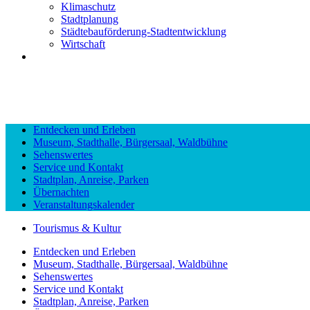
Klimaschutz
Stadtplanung
Städtebauförderung-Stadtentwicklung
Wirtschaft
Entdecken und Erleben
Museum, Stadthalle, Bürgersaal, Waldbühne
Sehenswertes
Service und Kontakt
Stadtplan, Anreise, Parken
Übernachten
Veranstaltungskalender
Tourismus & Kultur
Entdecken und Erleben
Museum, Stadthalle, Bürgersaal, Waldbühne
Sehenswertes
Service und Kontakt
Stadtplan, Anreise, Parken