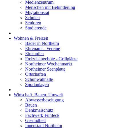
Medienzentrum
Menschen mit Behinderung
Migrationsrat
Schulen
Senioren
Studierende
Wohnen & Freizeit
Bäder in Northeim
Ehrenamt - Vereine
Einkaufen
Freizeitangebote - Grillplätze
Northeimer Wochenmarkt
Northeimer Seenplatte
Ortschaften
Schuhwallhalle
Sportanlagen
Wirtschaft, Bauen, Umwelt
Abwasserbeseitigung
Bauen
Denkmalschutz
Fachwerk-Fünfeck
Gesundheit
Innenstadt Northeim