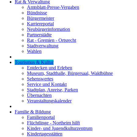
Rat & Verwaltung
Amtsblatt-Presse-Vergaben
Bündnisse
Bürgermeister
Karriereportal
Neubürgerinformation
Partnerstädte
Rat - Gremien - Ortsrecht
Stadtverwaltung
Wahlen
Tourismus & Kultur
Entdecken und Erleben
Museum, Stadthalle, Bürgersaal, Waldbühne
Sehenswertes
Service und Kontakt
Stadtplan, Anreise, Parken
Übernachten
Veranstaltungskalender
Familie & Bildung
Familienportal
Flüchtlinge - Northeim hilft
Kinder- und Jugendkulturzentrum
Kindertagesstätten