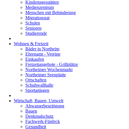
Kindertagesstätten
Medienzentrum
Menschen mit Behinderung
Migrationsrat
Schulen
Senioren
Studierende
Wohnen & Freizeit
Bäder in Northeim
Ehrenamt - Vereine
Einkaufen
Freizeitangebote - Grillplätze
Northeimer Wochenmarkt
Northeimer Seenplatte
Ortschaften
Schuhwallhalle
Sportanlagen
Wirtschaft, Bauen, Umwelt
Abwasserbeseitigung
Bauen
Denkmalschutz
Fachwerk-Fünfeck
Gesundheit