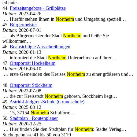
erbaute…
44.
Freizeitangebote - Grillplätze
Datum:
2023-04-26
… Hierfür stehen Ihnen in
Northeim
und Umgebung speziell…
45.
Bürgermeister
Datum:
2026-07-01
… als Bürgermeister der Stadt
Northeim
und heiße Sie
willkommen…
46.
Beabsichtigte Ausschreibungen
Datum:
2020-01-13
… informiert die Stadt
Northeim
Unternehmen auf ihrer…
47.
Ortsporträt Höckelheim
Datum:
2016-06-10
… erste Gemeinden des Kreises
Northeim
zu einer größeren und…
48.
Ortsporträt Stöckheim
Datum:
2022-07-08
… die zur Kreisstadt
Northeim
gehören. Stöckheim liegt…
49.
Astrid-Lindgren-Schule (Grundschule)
Datum:
2025-08-12
… 15, 37154
Northeim
Schulform…
50.
Stadtplan - Routenplaner
Datum:
2020-12-25
… Hier finden Sie den Stadtplan für
Northeim
: Städte-Verlag…
Suchergebnisse 41 bis 50 von 3179