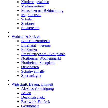
Kindertagesstätten
Medienzentrum
Menschen mit Behinderung
Migrationsrat
Schulen
Senioren
Studierende
Wohnen & Freizeit
Bäder in Northeim
Ehrenamt - Vereine
Einkaufen
Freizeitangebote - Grillplätze
Northeimer Wochenmarkt
Northeimer Seenplatte
Ortschaften
Schuhwallhalle
Sportanlagen
Wirtschaft, Bauen, Umwelt
Abwasserbeseitigung
Bauen
Denkmalschutz
Fachwerk-Fünfeck
Gesundheit