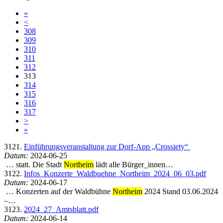
«
<
308
309
310
311
312
313
314
315
316
317
>
»
3121.
Einführungsveranstaltung zur Dorf-App „Crossiety“
Datum:
2024-06-25
… statt. Die Stadt
Northeim
lädt alle Bürger_innen…
3122.
Infos_Konzerte_Waldbuehne_Northeim_2024_06_03.pdf
Datum:
2024-06-17
… Konzerten auf der Waldbühne
Northeim
2024 Stand 03.06.2024
–…
3123.
2024_27_Amtsblatt.pdf
Datum:
2024-06-14