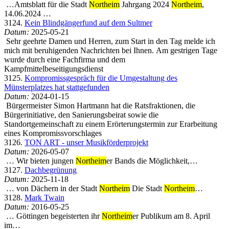
…Amtsblatt für die Stadt
Northeim
Jahrgang 2024
Northeim
,
14.06.2024 …
3124.
Kein Blindgängerfund auf dem Sultmer
Datum:
2025-05-21
Sehr geehrte Damen und Herren, zum Start in den Tag melde ich
mich mit beruhigenden Nachrichten bei Ihnen. Am gestrigen Tage
wurde durch eine Fachfirma und dem
Kampfmittelbeseitigungsdienst
3125.
Kompromissgespräch für die Umgestaltung des
Münsterplatzes hat stattgefunden
Datum:
2024-01-15
Bürgermeister Simon Hartmann hat die Ratsfraktionen, die
Bürgerinitiative, den Sanierungsbeirat sowie die
Standortgemeinschaft zu einem Erörterungstermin zur Erarbeitung
eines Kompromissvorschlages
3126.
TON ART - unser Musikförderprojekt
Datum:
2026-05-07
… Wir bieten jungen
Northeim
er Bands die Möglichkeit,…
3127.
Dachbegrünung
Datum:
2025-11-18
… von Dächern in der Stadt
Northeim
Die Stadt
Northeim
…
3128.
Mark Twain
Datum:
2016-05-25
… Göttingen begeisterten ihr
Northeim
er Publikum am 8. April
im…