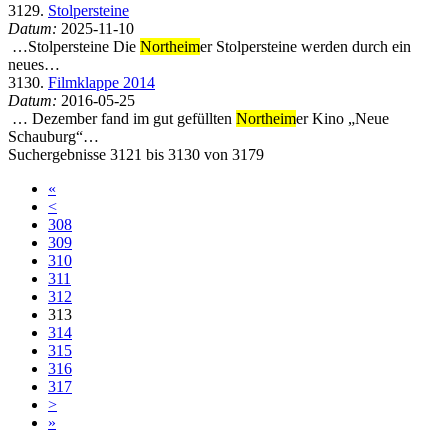
3129.
Stolpersteine
Datum:
2025-11-10
…Stolpersteine Die
Northeim
er Stolpersteine werden durch ein
neues…
3130.
Filmklappe 2014
Datum:
2016-05-25
… Dezember fand im gut gefüllten
Northeim
er Kino „Neue
Schauburg“…
Suchergebnisse 3121 bis 3130 von 3179
«
<
308
309
310
311
312
313
314
315
316
317
>
»