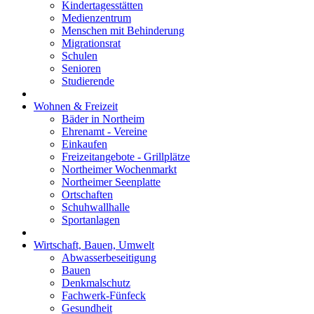
Kindertagesstätten
Medienzentrum
Menschen mit Behinderung
Migrationsrat
Schulen
Senioren
Studierende
Wohnen & Freizeit
Bäder in Northeim
Ehrenamt - Vereine
Einkaufen
Freizeitangebote - Grillplätze
Northeimer Wochenmarkt
Northeimer Seenplatte
Ortschaften
Schuhwallhalle
Sportanlagen
Wirtschaft, Bauen, Umwelt
Abwasserbeseitigung
Bauen
Denkmalschutz
Fachwerk-Fünfeck
Gesundheit