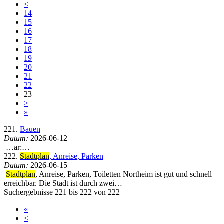
<
14
15
16
17
18
19
20
21
22
23
>
»
221.
Bauen
Datum:
2026-06-12
…ar:…
222.
Stadtplan
, Anreise, Parken
Datum:
2026-06-15
Stadtplan
, Anreise, Parken, Toiletten Northeim ist gut und schnell
erreichbar. Die Stadt ist durch zwei…
Suchergebnisse 221 bis 222 von 222
«
<