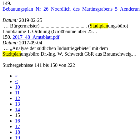
149.
Bebauungsplan_Nr_26_Noerdlich_des_Martinsgrabens_5_Aenderun
Datum:
2019-02-25
… Bürgermeister) ..................................... (
Stadtplan
ungsbüro)
Laubbäume 1. Ordnung (Großbäume über 25…
150.
2017_48_Amtsblatt.pdf
Datum:
2017-09-04
… „Analyse der südlichen Industriegebiete“ mit dem
Stadtplan
ungsbüro Dr.-Ing. W. Schwerdt GbR aus Braunschweig…
Suchergebnisse 141 bis 150 von 222
«
<
10
11
12
13
14
15
16
17
18
19