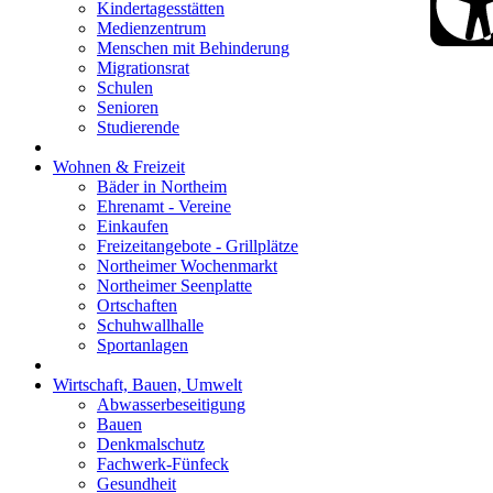
Kindertagesstätten
Medienzentrum
Menschen mit Behinderung
Migrationsrat
Schulen
Senioren
Studierende
Wohnen & Freizeit
Bäder in Northeim
Ehrenamt - Vereine
Einkaufen
Freizeitangebote - Grillplätze
Northeimer Wochenmarkt
Northeimer Seenplatte
Ortschaften
Schuhwallhalle
Sportanlagen
Wirtschaft, Bauen, Umwelt
Abwasserbeseitigung
Bauen
Denkmalschutz
Fachwerk-Fünfeck
Gesundheit