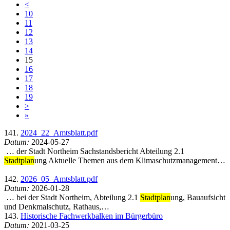
<
10
11
12
13
14
15
16
17
18
19
>
»
141.
2024_22_Amtsblatt.pdf
Datum:
2024-05-27
… der Stadt Northeim Sachstandsbericht Abteilung 2.1
Stadtplan
ung Aktuelle Themen aus dem Klimaschutzmanagement…
142.
2026_05_Amtsblatt.pdf
Datum:
2026-01-28
… bei der Stadt Northeim, Abteilung 2.1
Stadtplan
ung, Bauaufsicht
und Denkmalschutz, Rathaus,…
143.
Historische Fachwerkbalken im Bürgerbüro
Datum:
2021-03-25