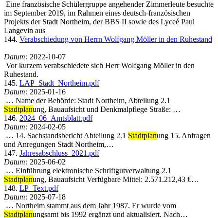
Eine französische Schülergruppe angehender Zimmerleute besuchte
im September 2019, im Rahmen eines deutsch-französischen
Projekts der Stadt Northeim, der BBS II sowie des Lyceé Paul
Langevin aus
144.
Verabschiedung von Herrn Wolfgang Möller in den Ruhestand
Datum:
2022-10-07
Vor kurzem verabschiedete sich Herr Wolfgang Möller in den
Ruhestand.
145.
LAP_Stadt_Northeim.pdf
Datum:
2025-01-16
… Name der Behörde: Stadt Northeim, Abteilung 2.1
Stadtplan
ung, Bauaufsicht und Denkmalpflege Straße: …
146.
2024_06_Amtsblatt.pdf
Datum:
2024-02-05
… 14. Sachstandsbericht Abteilung 2.1
Stadtplan
ung 15. Anfragen
und Anregungen Stadt Northeim,…
147.
Jahresabschluss_2021.pdf
Datum:
2025-06-02
… Einführung elektronische Schriftgutverwaltung 2.1
Stadtplan
ung, Bauaufsicht Verfügbare Mittel: 2.571.212,43 €…
148.
LP_Text.pdf
Datum:
2025-07-18
… Northeim stammt aus dem Jahr 1987. Er wurde vom
Stadtplan
ungsamt bis 1992 ergänzt und aktualisiert. Nach…