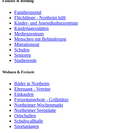
Familie & Bildung
Familienportal
Flüchtlinge - Northeim hilft
Kinder- und Jugendkulturzentrum
Kindertagesstätten
Medienzentrum
Menschen mit Behinderung
Migrationsrat
Schulen
Senioren
Studierende
Wohnen & Freizeit
Bäder in Northeim
Ehrenamt - Vereine
Einkaufen
Freizeitangebote - Grillplätze
Northeimer Wochenmarkt
Northeimer Seenplatte
Ortschaften
Schuhwallhalle
Sportanlagen