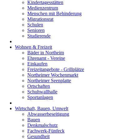
Kindertagesstätten
Medienzentrum
Menschen mit Behinderung
Migrationsrat
Schulen
Senioren
Studierende
Wohnen & Freizeit
Bäder in Northeim
Ehrenamt - Vereine
Einkaufen
Freizeitangebote - Grillplätze
Northeimer Wochenmarkt
Northeimer Seenplatte
Ortschaften
Schuhwallhalle
Sportanlagen
Wirtschaft, Bauen, Umwelt
Abwasserbeseitigung
Bauen
Denkmalschutz
Fachwerk-Fünfeck
Gesundheit