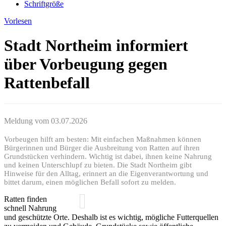
Schriftgröße
Vorlesen
Stadt Northeim informiert
über Vorbeugung gegen
Rattenbefall
Meldung vom
03.07.2026
Vorbeugen hilft am besten: Mit einfachen Maßnahmen können
Bürgerinnen und Bürger die Ausbreitung von Ratten auf ihren
Grundstücken verhindern. Wichtig ist dabei, ihnen keine Nahrung
und keinen Unterschlupf zu bieten. Die Stadt Northeim gibt
Hinweise für den Alltag, erinnert an die Eigenverantwortung und
bittet darum, einen möglichen Befall sofort zu melden.
Ratten finden
schnell Nahrung
und geschützte Orte. Deshalb ist es wichtig, mögliche Futterquellen