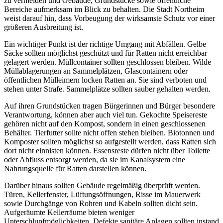
zu vermeiden und Gebäude, Grundstücke sowie öffentliche
Bereiche aufmerksam im Blick zu behalten. Die Stadt Northeim
weist darauf hin, dass Vorbeugung der wirksamste Schutz vor einer
größeren Ausbreitung ist.
Ein wichtiger Punkt ist der richtige Umgang mit Abfällen. Gelbe
Säcke sollten möglichst geschützt und für Ratten nicht erreichbar
gelagert werden. Müllcontainer sollten geschlossen bleiben. Wilde
Müllablagerungen an Sammelplätzen, Glascontainern oder
öffentlichen Mülleimern locken Ratten an. Sie sind verboten und
stehen unter Strafe. Sammelplätze sollten sauber gehalten werden.
Auf ihren Grundstücken tragen Bürgerinnen und Bürger besondere
Verantwortung, können aber auch viel tun. Gekochte Speisereste
gehören nicht auf den Kompost, sondern in einen geschlossenen
Behälter. Tierfutter sollte nicht offen stehen bleiben. Biotonnen und
Komposter sollten möglichst so aufgestellt werden, dass Ratten sich
dort nicht einnisten können. Essensreste dürfen nicht über Toilette
oder Abfluss entsorgt werden, da sie im Kanalsystem eine
Nahrungsquelle für Ratten darstellen können.
Darüber hinaus sollten Gebäude regelmäßig überprüft werden.
Türen, Kellerfenster, Lüftungsöffnungen, Risse im Mauerwerk
sowie Durchgänge von Rohren und Kabeln sollten dicht sein.
Aufgeräumte Kellerräume bieten weniger
Unterschlupfmöglichkeiten. Defekte sanitäre Anlagen sollten instand