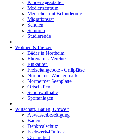
Kindertagesstätten
Medienzentrum
Menschen mit Behinderung
Migrationsrat
Schulen
Senioren
Studierende
Wohnen & Freizeit
Bäder in Northeim
Ehrenamt - Vereine
Einkaufen
Freizeitangebote - Grillplätze
Northeimer Wochenmarkt
Northeimer Seenplatte
Ortschaften
Schuhwallhalle
Sportanlagen
Wirtschaft, Bauen, Umwelt
Abwasserbeseitigung
Bauen
Denkmalschutz
Fachwerk-Fünfeck
Gesundheit