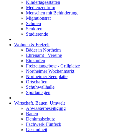
Kindertagesstätten
Medienzentrum
Menschen mit Behinderung
Migrationsrat
Schulen
Senioren
Studierende
Wohnen & Freizeit
Bäder in Northeim
Ehrenamt - Vereine
Einkaufen
Freizeitangebote - Grillplätze
Northeimer Wochenmarkt
Northeimer Seenplatte
Ortschaften
Schuhwallhalle
Sportanlagen
Wirtschaft, Bauen, Umwelt
Abwasserbeseitigung
Bauen
Denkmalschutz
Fachwerk-Fünfeck
Gesundheit