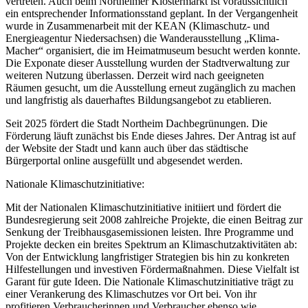
vertreten. Auch beim Northeimer Klostermarkt ist voraussichtlich
ein entsprechender Informationsstand geplant. In der Vergangenheit
wurde in Zusammenarbeit mit der KEAN (Klimaschutz- und
Energieagentur Niedersachsen) die Wanderausstellung „Klima-
Macher“ organisiert, die im Heimatmuseum besucht werden konnte.
Die Exponate dieser Ausstellung wurden der Stadtverwaltung zur
weiteren Nutzung überlassen. Derzeit wird nach geeigneten
Räumen gesucht, um die Ausstellung erneut zugänglich zu machen
und langfristig als dauerhaftes Bildungsangebot zu etablieren.
Seit 2025 fördert die Stadt Northeim Dachbegrünungen. Die
Förderung läuft zunächst bis Ende dieses Jahres. Der Antrag ist auf
der Website der Stadt und kann auch über das städtische
Bürgerportal online ausgefüllt und abgesendet werden.
Nationale Klimaschutzinitiative:
Mit der Nationalen Klimaschutzinitiative initiiert und fördert die
Bundesregierung seit 2008 zahlreiche Projekte, die einen Beitrag zur
Senkung der Treibhausgasemissionen leisten. Ihre Programme und
Projekte decken ein breites Spektrum an Klimaschutzaktivitäten ab:
Von der Entwicklung langfristiger Strategien bis hin zu konkreten
Hilfestellungen und investiven Fördermaßnahmen. Diese Vielfalt ist
Garant für gute Ideen. Die Nationale Klimaschutzinitiative trägt zu
einer Verankerung des Klimaschutzes vor Ort bei. Von ihr
profitieren Verbraucherinnen und Verbraucher ebenso wie