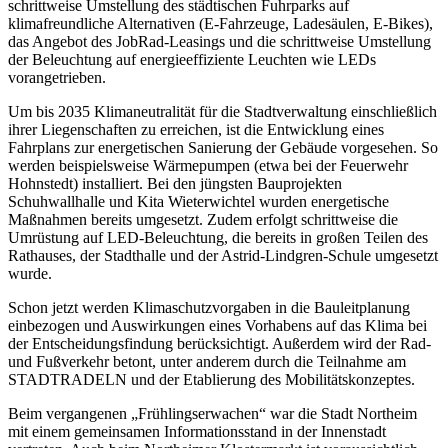
schrittweise Umstellung des städtischen Fuhrparks auf
klimafreundliche Alternativen (E-Fahrzeuge, Ladesäulen, E-Bikes),
das Angebot des JobRad-Leasings und die schrittweise Umstellung
der Beleuchtung auf energieeffiziente Leuchten wie LEDs
vorangetrieben.
Um bis 2035 Klimaneutralität für die Stadtverwaltung einschließlich
ihrer Liegenschaften zu erreichen, ist die Entwicklung eines
Fahrplans zur energetischen Sanierung der Gebäude vorgesehen. So
werden beispielsweise Wärmepumpen (etwa bei der Feuerwehr
Hohnstedt) installiert. Bei den jüngsten Bauprojekten
Schuhwallhalle und Kita Wieterwichtel wurden energetische
Maßnahmen bereits umgesetzt. Zudem erfolgt schrittweise die
Umrüstung auf LED-Beleuchtung, die bereits in großen Teilen des
Rathauses, der Stadthalle und der Astrid-Lindgren-Schule umgesetzt
wurde.
Schon jetzt werden Klimaschutzvorgaben in die Bauleitplanung
einbezogen und Auswirkungen eines Vorhabens auf das Klima bei
der Entscheidungsfindung berücksichtigt. Außerdem wird der Rad-
und Fußverkehr betont, unter anderem durch die Teilnahme am
STADTRADELN und der Etablierung des Mobilitätskonzeptes.
Beim vergangenen „Frühlingserwachen“ war die Stadt Northeim
mit einem gemeinsamen Informationsstand in der Innenstadt