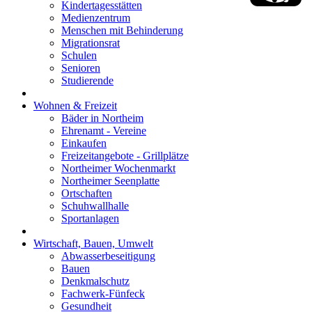
Kindertagesstätten
Medienzentrum
Menschen mit Behinderung
Migrationsrat
Schulen
Senioren
Studierende
Wohnen & Freizeit
Bäder in Northeim
Ehrenamt - Vereine
Einkaufen
Freizeitangebote - Grillplätze
Northeimer Wochenmarkt
Northeimer Seenplatte
Ortschaften
Schuhwallhalle
Sportanlagen
Wirtschaft, Bauen, Umwelt
Abwasserbeseitigung
Bauen
Denkmalschutz
Fachwerk-Fünfeck
Gesundheit