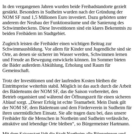
In den vergangenen Jahren wurden beide Freibadstandorte gezielt
gestärkt. Besonders in Sudheim wurden nach der Gründung der
NOM SF rund 1,5 Millionen Euro investiert. Dazu gehörten unter
anderem der Neubau der Funktionsräume und die Sanierung des
Schwimmbeckens. Diese Investitionen sind ein klares Bekenntnis zu
beiden Freibädern im Stadtgebiet.
Zugleich leisten die Freibäder einen wichtigen Beitrag zur
Schwimmausbildung. Vor allem für Kinder und Jugendliche sind sie
Orte, an denen sie sicherer im Wasser werden, Schwimmen lernen
und Freude an Bewegung entwickeln können. Im Sommer bieten
die Bäder außerdem Abkühlung, Erholung und Raum für
Gemeinschaft.
Trotz der Investitionen und der laufenden Kosten bleiben die
Eintrittspreise weiterhin stabil. Möglich ist das auch durch die Arbeit
des Bäderteams der NOM SF, das die Saison vorbereitet, den
Betrieb organisiert und während der Öffnungszeit für einen sicheren
Ablauf sorgt. „Dieser Erfolg ist echte Teamarbeit. Mein Dank gilt
der NOM SF, dem Bäderteam und dem Förderverein in Sudheim für
ihren unermüdlichen Einsatz. Sie alle tragen dazu bei, dass unsere
Freibäder für die Menschen in Northeim und Sudheim verlässliche,
attraktive und lebendige Orte bleiben“, so Bürgermeister Hartmann.
Mit dem Saisonstart lädt die Stadt Northeim alle Bürgerinnen und