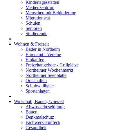
Kindertagesstätten
Medienzentrum
Menschen mit Behinderung
Migrationsrat
Schulen
Senioren
Studierende
Wohnen & Freizeit
Bäder in Northeim
Ehrenamt - Vereine
Einkaufen
Freizeitangebote - Grillplätze
Northeimer Wochenmarkt
Northeimer Seenplatte
Ortschaften
Schuhwallhalle
Sportanlagen
Wirtschaft, Bauen, Umwelt
Abwasserbeseitigung
Bauen
Denkmalschutz
Fachwerk-Fünfeck
Gesundheit