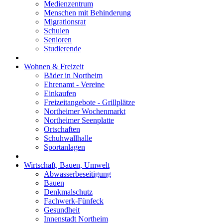
Medienzentrum
Menschen mit Behinderung
Migrationsrat
Schulen
Senioren
Studierende
Wohnen & Freizeit
Bäder in Northeim
Ehrenamt - Vereine
Einkaufen
Freizeitangebote - Grillplätze
Northeimer Wochenmarkt
Northeimer Seenplatte
Ortschaften
Schuhwallhalle
Sportanlagen
Wirtschaft, Bauen, Umwelt
Abwasserbeseitigung
Bauen
Denkmalschutz
Fachwerk-Fünfeck
Gesundheit
Innenstadt Northeim