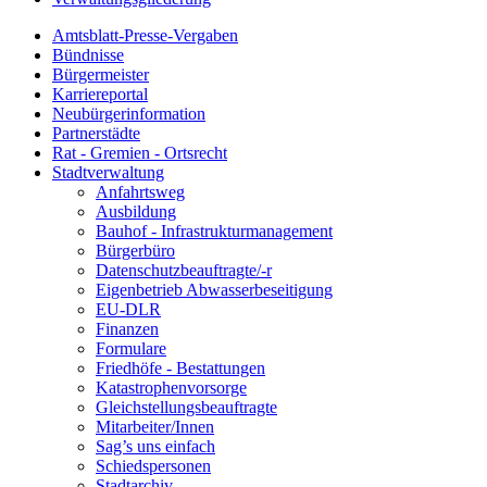
Amtsblatt-Presse-Vergaben
Bündnisse
Bürgermeister
Karriereportal
Neubürgerinformation
Partnerstädte
Rat - Gremien - Ortsrecht
Stadtverwaltung
Anfahrtsweg
Ausbildung
Bauhof - Infrastrukturmanagement
Bürgerbüro
Datenschutzbeauftragte/-r
Eigenbetrieb Abwasserbeseitigung
EU-DLR
Finanzen
Formulare
Friedhöfe - Bestattungen
Katastrophenvorsorge
Gleichstellungsbeauftragte
Mitarbeiter/Innen
Sag’s uns einfach
Schiedspersonen
Stadtarchiv