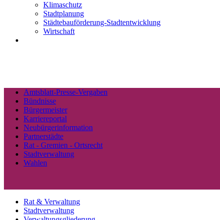
Klimaschutz
Stadtplanung
Städtebauförderung-Stadtentwicklung
Wirtschaft
Amtsblatt-Presse-Vergaben
Bündnisse
Bürgermeister
Karriereportal
Neubürgerinformation
Partnerstädte
Rat - Gremien - Ortsrecht
Stadtverwaltung
Wahlen
Rat & Verwaltung
Stadtverwaltung
Verwaltungsgliederung