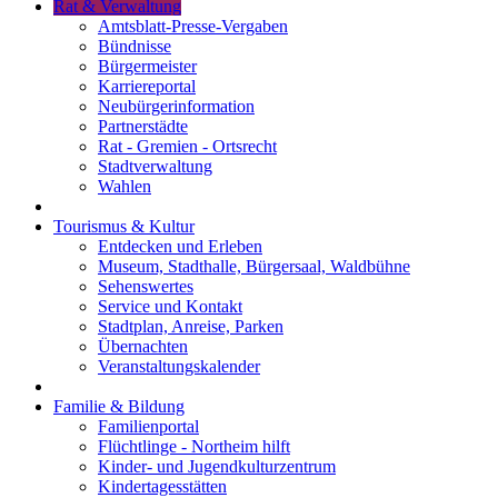
Rat & Verwaltung
Amtsblatt-Presse-Vergaben
Bündnisse
Bürgermeister
Karriereportal
Neubürgerinformation
Partnerstädte
Rat - Gremien - Ortsrecht
Stadtverwaltung
Wahlen
Tourismus & Kultur
Entdecken und Erleben
Museum, Stadthalle, Bürgersaal, Waldbühne
Sehenswertes
Service und Kontakt
Stadtplan, Anreise, Parken
Übernachten
Veranstaltungskalender
Familie & Bildung
Familienportal
Flüchtlinge - Northeim hilft
Kinder- und Jugendkulturzentrum
Kindertagesstätten