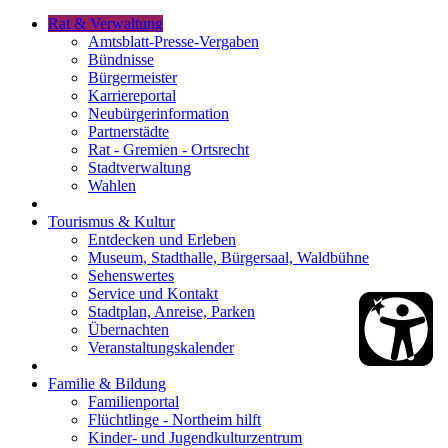
Rat & Verwaltung
Amtsblatt-Presse-Vergaben
Bündnisse
Bürgermeister
Karriereportal
Neubürgerinformation
Partnerstädte
Rat - Gremien - Ortsrecht
Stadtverwaltung
Wahlen
Tourismus & Kultur
Entdecken und Erleben
Museum, Stadthalle, Bürgersaal, Waldbühne
Sehenswertes
Service und Kontakt
Stadtplan, Anreise, Parken
Übernachten
Veranstaltungskalender
Familie & Bildung
Familienportal
Flüchtlinge - Northeim hilft
Kinder- und Jugendkulturzentrum