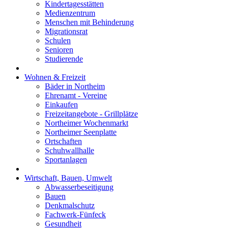
Kindertagesstätten
Medienzentrum
Menschen mit Behinderung
Migrationsrat
Schulen
Senioren
Studierende
Wohnen & Freizeit
Bäder in Northeim
Ehrenamt - Vereine
Einkaufen
Freizeitangebote - Grillplätze
Northeimer Wochenmarkt
Northeimer Seenplatte
Ortschaften
Schuhwallhalle
Sportanlagen
Wirtschaft, Bauen, Umwelt
Abwasserbeseitigung
Bauen
Denkmalschutz
Fachwerk-Fünfeck
Gesundheit