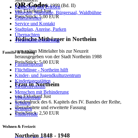
QR-Codes
1989, Nachdruck 1999 (Bd. II)
Entdecken und Erleben
von Ekkehard Just
Museum, Stadthalle, Bürgersaal, Waldbühne
Preis/Stück: 5,00 EUR
Sehenswertes
Service und Kontakt
Stadtplan, Anreise, Parken
Übernachten
Jüdische Mitbürger in Northeim
Veranstaltungskalender
vom späten Mittelalter bis zur Neuzeit
Familie & Bildung
herausgegeben von der Stadt Northeim 1988
Preis/Stück: 5,00 EUR
Familienportal
Flüchtlinge - Northeim hilft
Kinder- und Jugendkulturzentrum
Kindertagesstätten
Frau in Northeim
Medienzentrum
Menschen mit Behinderung
von Ekkehard Just
Migrationsrat
Sonderdruck des 6. Kapitels des IV. Bandes der Reihe,
Schulen
überarbeitete und erweiterte Fassung
Senioren
Preis/Stück: 2,50 EUR
Studierende
Wohnen & Freizeit
Northeim 1848 - 1948