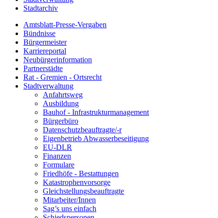
Stadtarchiv
Amtsblatt-Presse-Vergaben
Bündnisse
Bürgermeister
Karriereportal
Neubürgerinformation
Partnerstädte
Rat - Gremien - Ortsrecht
Stadtverwaltung
Anfahrtsweg
Ausbildung
Bauhof - Infrastrukturmanagement
Bürgerbüro
Datenschutzbeauftragte/-r
Eigenbetrieb Abwasserbeseitigung
EU-DLR
Finanzen
Formulare
Friedhöfe - Bestattungen
Katastrophenvorsorge
Gleichstellungsbeauftragte
Mitarbeiter/Innen
Sag’s uns einfach
Schiedspersonen