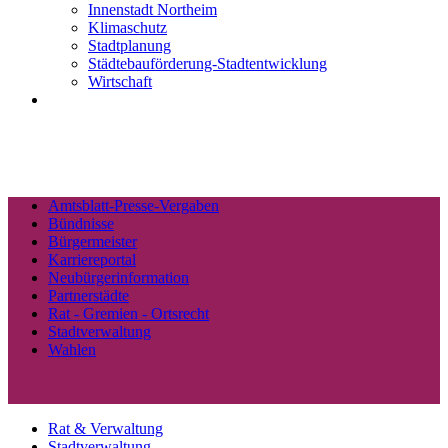
Innenstadt Northeim
Klimaschutz
Stadtplanung
Städtebauförderung-Stadtentwicklung
Wirtschaft
Amtsblatt-Presse-Vergaben
Bündnisse
Bürgermeister
Karriereportal
Neubürgerinformation
Partnerstädte
Rat - Gremien - Ortsrecht
Stadtverwaltung
Wahlen
Rat & Verwaltung
Stadtverwaltung