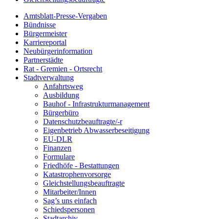
Amtsblatt-Presse-Vergaben
Bündnisse
Bürgermeister
Karriereportal
Neubürgerinformation
Partnerstädte
Rat - Gremien - Ortsrecht
Stadtverwaltung
Anfahrtsweg
Ausbildung
Bauhof - Infrastrukturmanagement
Bürgerbüro
Datenschutzbeauftragte/-r
Eigenbetrieb Abwasserbeseitigung
EU-DLR
Finanzen
Formulare
Friedhöfe - Bestattungen
Katastrophenvorsorge
Gleichstellungsbeauftragte
Mitarbeiter/Innen
Sag’s uns einfach
Schiedspersonen
Stadtarchiv