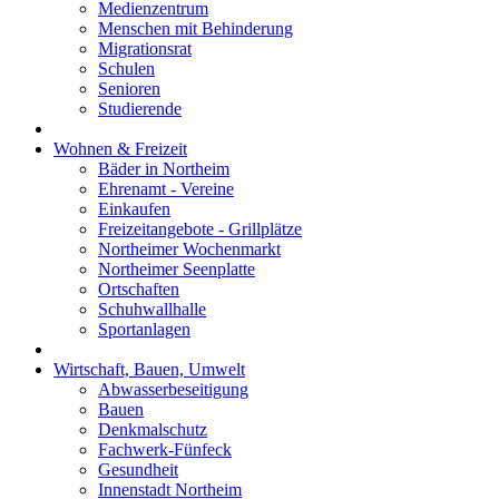
Medienzentrum
Menschen mit Behinderung
Migrationsrat
Schulen
Senioren
Studierende
Wohnen & Freizeit
Bäder in Northeim
Ehrenamt - Vereine
Einkaufen
Freizeitangebote - Grillplätze
Northeimer Wochenmarkt
Northeimer Seenplatte
Ortschaften
Schuhwallhalle
Sportanlagen
Wirtschaft, Bauen, Umwelt
Abwasserbeseitigung
Bauen
Denkmalschutz
Fachwerk-Fünfeck
Gesundheit
Innenstadt Northeim