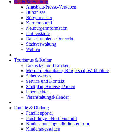
Rat & Verwaltung
Amtsblatt-Presse-Vergaben
Bündnisse
Bürgermeister
Karriereportal
Neubürgerinformation
Partnerstädte
Rat - Gremien - Ortsrecht
Stadtverwaltung
Wahlen
Tourismus & Kultur
Entdecken und Erleben
Museum, Stadthalle, Bürgersaal, Waldbühne
Sehenswertes
Service und Kontakt
Stadtplan, Anreise, Parken
Übernachten
Veranstaltungskalender
Familie & Bildung
Familienportal
Flüchtlinge - Northeim hilft
Kinder- und Jugendkulturzentrum
Kindertagesstätten