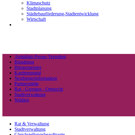
Klimaschutz
Stadtplanung
Städtebauförderung-Stadtentwicklung
Wirtschaft
Amtsblatt-Presse-Vergaben
Bündnisse
Bürgermeister
Karriereportal
Neubürgerinformation
Partnerstädte
Rat - Gremien - Ortsrecht
Stadtverwaltung
Wahlen
Rat & Verwaltung
Stadtverwaltung
Gleichstellungsbeauftragte