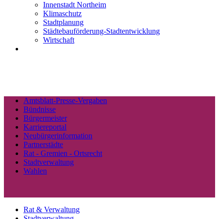
Innenstadt Northeim
Klimaschutz
Stadtplanung
Städtebauförderung-Stadtentwicklung
Wirtschaft
Amtsblatt-Presse-Vergaben
Bündnisse
Bürgermeister
Karriereportal
Neubürgerinformation
Partnerstädte
Rat - Gremien - Ortsrecht
Stadtverwaltung
Wahlen
Rat & Verwaltung
Stadtverwaltung