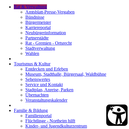
Rat & Verwaltung
Amtsblatt-Presse-Vergaben
Bündnisse
Bürgermeister
Karriereportal
Neubürgerinformation
Partnerstädte
Rat - Gremien - Ortsrecht
Stadtverwaltung
Wahlen
Tourismus & Kultur
Entdecken und Erleben
Museum, Stadthalle, Bürgersaal, Waldbühne
Sehenswertes
Service und Kontakt
Stadtplan, Anreise, Parken
Übernachten
Veranstaltungskalender
Familie & Bildung
Familienportal
Flüchtlinge - Northeim hilft
Kinder- und Jugendkulturzentrum