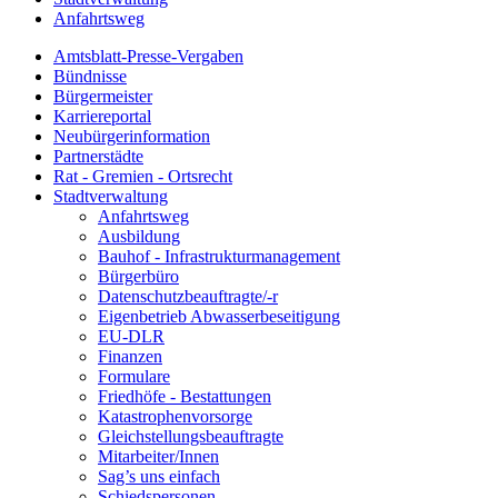
Anfahrtsweg
Amtsblatt-Presse-Vergaben
Bündnisse
Bürgermeister
Karriereportal
Neubürgerinformation
Partnerstädte
Rat - Gremien - Ortsrecht
Stadtverwaltung
Anfahrtsweg
Ausbildung
Bauhof - Infrastrukturmanagement
Bürgerbüro
Datenschutzbeauftragte/-r
Eigenbetrieb Abwasserbeseitigung
EU-DLR
Finanzen
Formulare
Friedhöfe - Bestattungen
Katastrophenvorsorge
Gleichstellungsbeauftragte
Mitarbeiter/Innen
Sag’s uns einfach
Schiedspersonen