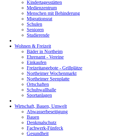
Kindertagesstätten
Medienzentrum
Menschen mit Behinderung
Migrationsrat
Schulen
Senioren
Studierende
Wohnen & Freizeit
Bäder in Northeim
Ehrenamt - Vereine
Einkaufen
Freizeitangebote - Grillplätze
Northeimer Wochenmarkt
Northeimer Seenplatte
Ortschaften
Schuhwallhalle
Sportanlagen
Wirtschaft, Bauen, Umwelt
Abwasserbeseitigung
Bauen
Denkmalschutz
Fachwerk-Fünfeck
Gesundheit