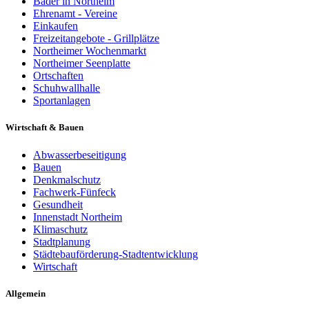
Bäder in Northeim
Ehrenamt - Vereine
Einkaufen
Freizeitangebote - Grillplätze
Northeimer Wochenmarkt
Northeimer Seenplatte
Ortschaften
Schuhwallhalle
Sportanlagen
Wirtschaft & Bauen
Abwasserbeseitigung
Bauen
Denkmalschutz
Fachwerk-Fünfeck
Gesundheit
Innenstadt Northeim
Klimaschutz
Stadtplanung
Städtebauförderung-Stadtentwicklung
Wirtschaft
Allgemein