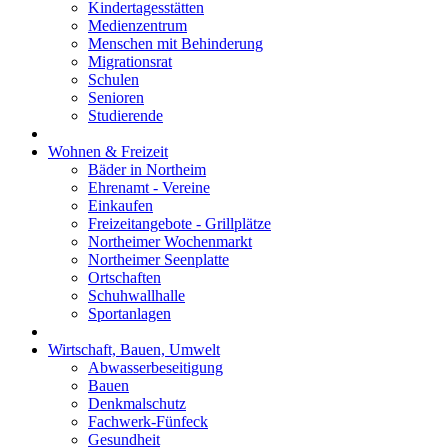
Kindertagesstätten
Medienzentrum
Menschen mit Behinderung
Migrationsrat
Schulen
Senioren
Studierende
Wohnen & Freizeit
Bäder in Northeim
Ehrenamt - Vereine
Einkaufen
Freizeitangebote - Grillplätze
Northeimer Wochenmarkt
Northeimer Seenplatte
Ortschaften
Schuhwallhalle
Sportanlagen
Wirtschaft, Bauen, Umwelt
Abwasserbeseitigung
Bauen
Denkmalschutz
Fachwerk-Fünfeck
Gesundheit