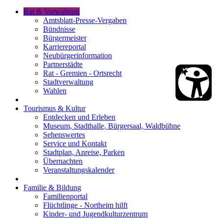
Rat & Verwaltung
Amtsblatt-Presse-Vergaben
Bündnisse
Bürgermeister
Karriereportal
Neubürgerinformation
Partnerstädte
Rat - Gremien - Ortsrecht
Stadtverwaltung
Wahlen
Tourismus & Kultur
Entdecken und Erleben
Museum, Stadthalle, Bürgersaal, Waldbühne
Sehenswertes
Service und Kontakt
Stadtplan, Anreise, Parken
Übernachten
Veranstaltungskalender
Familie & Bildung
Familienportal
Flüchtlinge - Northeim hilft
Kinder- und Jugendkulturzentrum