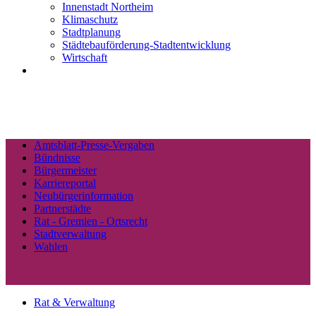
Innenstadt Northeim
Klimaschutz
Stadtplanung
Städtebauförderung-Stadtentwicklung
Wirtschaft
Amtsblatt-Presse-Vergaben
Bündnisse
Bürgermeister
Karriereportal
Neubürgerinformation
Partnerstädte
Rat - Gremien - Ortsrecht
Stadtverwaltung
Wahlen
Rat & Verwaltung