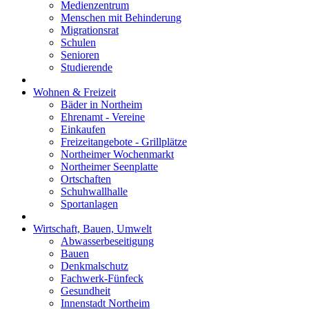
Medienzentrum
Menschen mit Behinderung
Migrationsrat
Schulen
Senioren
Studierende
Wohnen & Freizeit
Bäder in Northeim
Ehrenamt - Vereine
Einkaufen
Freizeitangebote - Grillplätze
Northeimer Wochenmarkt
Northeimer Seenplatte
Ortschaften
Schuhwallhalle
Sportanlagen
Wirtschaft, Bauen, Umwelt
Abwasserbeseitigung
Bauen
Denkmalschutz
Fachwerk-Fünfeck
Gesundheit
Innenstadt Northeim