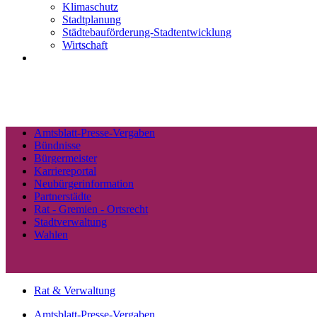
Klimaschutz
Stadtplanung
Städtebauförderung-Stadtentwicklung
Wirtschaft
Amtsblatt-Presse-Vergaben
Bündnisse
Bürgermeister
Karriereportal
Neubürgerinformation
Partnerstädte
Rat - Gremien - Ortsrecht
Stadtverwaltung
Wahlen
Rat & Verwaltung
Amtsblatt-Presse-Vergaben