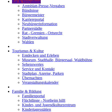
Rat & Verwaltung
Amtsblatt-Presse-Vergaben
Bündnisse
Bürgermeister
Karriereportal
Neubürgerinformation
Partnerstädte
Rat - Gremien - Ortsrecht
Stadtverwaltung
Wahlen
Tourismus & Kultur
Entdecken und Erleben
Museum, Stadthalle, Bürgersaal, Waldbühne
Sehenswertes
Service und Kontakt
Stadtplan, Anreise, Parken
Übernachten
Veranstaltungskalender
Familie & Bildung
Familienportal
Flüchtlinge - Northeim hilft
Kinder- und Jugendkulturzentrum
Kindertagesstätten