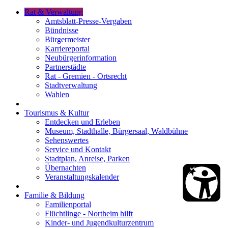
Rat & Verwaltung
Amtsblatt-Presse-Vergaben
Bündnisse
Bürgermeister
Karriereportal
Neubürgerinformation
Partnerstädte
Rat - Gremien - Ortsrecht
Stadtverwaltung
Wahlen
Tourismus & Kultur
Entdecken und Erleben
Museum, Stadthalle, Bürgersaal, Waldbühne
Sehenswertes
Service und Kontakt
Stadtplan, Anreise, Parken
Übernachten
Veranstaltungskalender
Familie & Bildung
Familienportal
Flüchtlinge - Northeim hilft
Kinder- und Jugendkulturzentrum