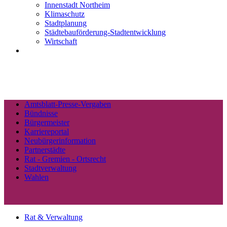
Innenstadt Northeim
Klimaschutz
Stadtplanung
Städtebauförderung-Stadtentwicklung
Wirtschaft
Amtsblatt-Presse-Vergaben
Bündnisse
Bürgermeister
Karriereportal
Neubürgerinformation
Partnerstädte
Rat - Gremien - Ortsrecht
Stadtverwaltung
Wahlen
Rat & Verwaltung