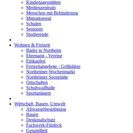
Kindertagesstätten
Medienzentrum
Menschen mit Behinderung
Migrationsrat
Schulen
Senioren
Studierende
Wohnen & Freizeit
Bäder in Northeim
Ehrenamt - Vereine
Einkaufen
Freizeitangebote - Grillplätze
Northeimer Wochenmarkt
Northeimer Seenplatte
Ortschaften
Schuhwallhalle
Sportanlagen
Wirtschaft, Bauen, Umwelt
Abwasserbeseitigung
Bauen
Denkmalschutz
Fachwerk-Fünfeck
Gesundheit