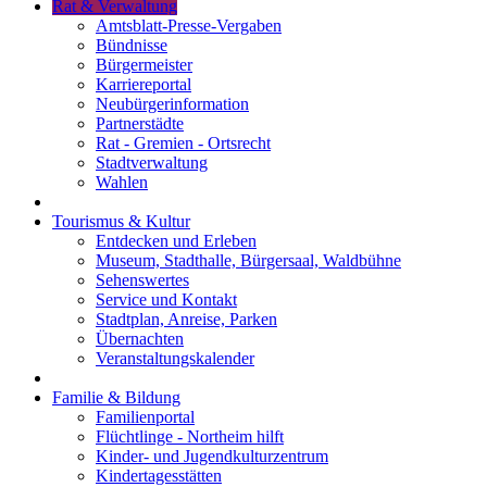
Rat & Verwaltung
Amtsblatt-Presse-Vergaben
Bündnisse
Bürgermeister
Karriereportal
Neubürgerinformation
Partnerstädte
Rat - Gremien - Ortsrecht
Stadtverwaltung
Wahlen
Tourismus & Kultur
Entdecken und Erleben
Museum, Stadthalle, Bürgersaal, Waldbühne
Sehenswertes
Service und Kontakt
Stadtplan, Anreise, Parken
Übernachten
Veranstaltungskalender
Familie & Bildung
Familienportal
Flüchtlinge - Northeim hilft
Kinder- und Jugendkulturzentrum
Kindertagesstätten