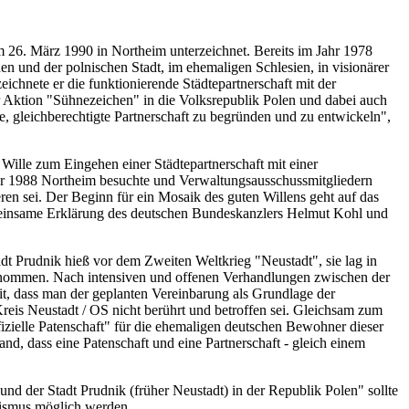
6. März 1990 in Northeim unterzeichnet. Bereits im Jahr 1978
hen und der polnischen Stadt, im ehemaligen Schlesien, in visionärer
chnete er die funktionierende Städtepartnerschaft mit der
r Aktion "Sühnezeichen" in die Volksrepublik Polen und dabei auch
, gleichberechtigte Partnerschaft zu begründen und zu entwickeln",
Wille zum Eingehen einer Städtepartnerschaft mit einer
Jahr 1988 Northeim besuchte und Verwaltungsausschussmitgliedern
ren sei. Der Beginn für ein Mosaik des guten Willens geht auf das
meinsame Erklärung des deutschen Bundeskanzlers Helmut Kohl und
adt Prudnik hieß vor dem Zweiten Weltkrieg "Neustadt", sie lag in
bernommen. Nach intensiven und offenen Verhandlungen zwischen der
it, dass man der geplanten Vereinbarung als Grundlage der
reis Neustadt / OS nicht berührt und betroffen sei. Gleichsam zum
izielle Patenschaft" für die ehemaligen deutschen Bewohner dieser
and, dass eine Patenschaft und eine Partnerschaft - gleich einem
 der Stadt Prudnik (früher Neustadt) in der Republik Polen" sollte
rismus möglich werden.