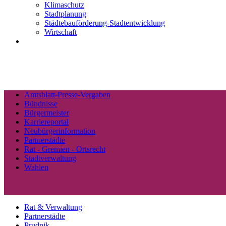
Klimaschutz
Stadtplanung
Städtebauförderung-Stadtentwicklung
Wirtschaft
Amtsblatt-Presse-Vergaben
Bündnisse
Bürgermeister
Karriereportal
Neubürgerinformation
Partnerstädte
Rat - Gremien - Ortsrecht
Stadtverwaltung
Wahlen
Rat & Verwaltung
Partnerstädte
Prudnik