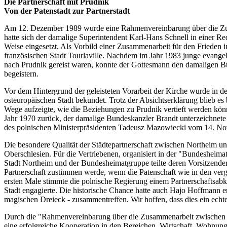
Die Partnerschaft mit Prudnik
Von der Patenstadt zur Partnerstadt
Am 12. Dezember 1989 wurde eine Rahmenvereinbarung über die Zusa
hatte sich der damalige Superintendent Karl-Hans Schnell in einer Red
Weise eingesetzt. Als Vorbild einer Zusammenarbeit für den Frieden 
französischen Stadt Tourlaville. Nachdem im Jahr 1983 junge evange
nach Prudnik gereist waren, konnte der Gottesmann den damaligen Bür
begeistern.
Vor dem Hintergrund der geleisteten Vorarbeit der Kirche wurde in d
osteuropäischen Stadt bekundet. Trotz der Absichtserklärung blieb e
Wege aufzeigte, wie die Beziehungen zu Prudnik vertieft werden könnt
Jahr 1970 zurück, der damalige Bundeskanzler Brandt unterzeichne
des polnischen Ministerpräsidenten Tadeusz Mazowiecki vom 14. N
Die besondere Qualität der Städtepartnerschaft zwischen Northeim und
Oberschlesien. Für die Vertriebenen, organisiert in der "Bundeshei
Stadt Northeim und der Bundesheimatgruppe teilte deren Vorsitzender
Partnerschaft zustimmen werde, wenn die Patenschaft wie in den verga
ersten Male stimmte die polnische Regierung einem Partnerschaftsabk
Stadt engagierte. Die historische Chance hatte auch Hajo Hoffmann erk
magischen Dreieck - zusammentreffen. Wir hoffen, dass dies ein echte
Durch die "Rahmenvereinbarung über die Zusammenarbeit zwischen der
eine erfolgreiche Kooperation in den Bereichen, Wirtschaft, Wohnu