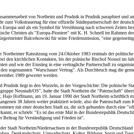
mmenarbeit von Northeim und Prudnik in Prudnik paraphiert und am 2
e zum Volkstrauertag für eine offizielle Städtepartnerschaft der deutsc
in Europa und als ein Symbol für Versöhnung nach schweren Zeiten bezei
lische Christen als "Europa-Pioniere" mit K. H. Schnell im Rahmen de
germeister Balcerkowski für seine Friedensmission, "eine gegenseitige
er Northeimer Ratssitzung vom 24.Oktober 1983 erstmals der politische 
s bei den kirchlichen Kontakten, bis der polnische Bischof Nossol im 
en und wie der Einstieg in eine vertragliche Partnerschaft zu organisie
te den sogenannten "Warschauer Vertrag". Als Durchbruch mag die ge
ovember 1989 gewertet werden.
 Prudnik liegt in den Wurzeln, in der Vorgeschichte: Die polnische St
matgruppe Neustadt/OS", hatte die Stadt Northeim die "Patenschaft" ü
, Hajo Hoffmann, am 19. Januar 1990 der Stadt Northeim schriftlich m
ngenen 38 Jahren weiter praktiziert würde, also die Patenschaft zum K
ommen mit einer deutschen Stadt zu, die sich gebunden durch eine "off
annt, er schrieb: "Es ist das erste Mal in der Bundesrepublik Deutschl
r Beitrag für Verständigung und Frieden ist".
 Stadt Northeim/Niedersachsen in der Bundesrepublik Deutschland und
ngsbau, Denkmalschutz, Umweltschutz, Kultur, Bildung, Sport und Tou