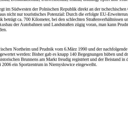
iegt im Südwesten der Polnischen Republik direkt an der tschechischen
aus nicht nur touristisches Potenzial: Durch die erfolgte EU-Erweiteru
beträgt ca. 700 Kilometer, bei den schlechten Straßenverhältnissen 
er Ausbau der Autobahnen und Landstraßen zügig voran, man kann Prudn
den.
schen Northeim und Prudnik vom 6.März 1990 und der nachfolgende B
te gewertet werden: Bisher gab es knapp 140 Begegnungen hüben und dr
torischen Brunnens am Markt freudig registriert und der Beistand in 
i 2006 ein Sportzentrum in Niemyslowice eingeweiht.