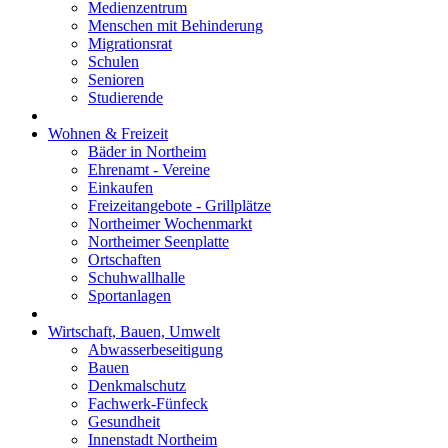
Medienzentrum
Menschen mit Behinderung
Migrationsrat
Schulen
Senioren
Studierende
Wohnen & Freizeit
Bäder in Northeim
Ehrenamt - Vereine
Einkaufen
Freizeitangebote - Grillplätze
Northeimer Wochenmarkt
Northeimer Seenplatte
Ortschaften
Schuhwallhalle
Sportanlagen
Wirtschaft, Bauen, Umwelt
Abwasserbeseitigung
Bauen
Denkmalschutz
Fachwerk-Fünfeck
Gesundheit
Innenstadt Northeim