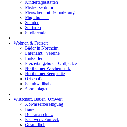
Kindertagesstätten
Medienzentrum
Menschen mit Behinderung
Migrationsrat
Schulen
Senioren
Studierende
Wohnen & Freizeit
Bäder in Northeim
Ehrenamt - Vereine
Einkaufen
Freizeitangebote - Grillplätze
Northeimer Wochenmarkt
Northeimer Seenplatte
Ortschaften
Schuhwallhalle
Sportanlagen
Wirtschaft, Bauen, Umwelt
Abwasserbeseitigung
Bauen
Denkmalschutz
Fachwerk-Fünfeck
Gesundheit