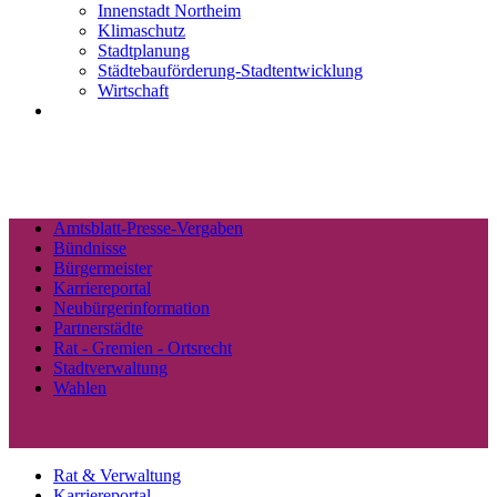
Innenstadt Northeim
Klimaschutz
Stadtplanung
Städtebauförderung-Stadtentwicklung
Wirtschaft
Amtsblatt-Presse-Vergaben
Bündnisse
Bürgermeister
Karriereportal
Neubürgerinformation
Partnerstädte
Rat - Gremien - Ortsrecht
Stadtverwaltung
Wahlen
Rat & Verwaltung
Karriereportal