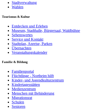
Stadtverwaltung
Wahlen
Tourismus & Kultur
Entdecken und Erleben
Museum, Stadthalle, Bürgersaal, Waldbühne
Sehenswertes
Service und Kontakt
Stadtplan, Anreise, Parken
Übernachten
Veranstaltungskalender
Familie & Bildung
Familienportal
Flüchtlinge - Northeim hilft
Kinder- und Jugendkulturzentrum
Kindertagesstätten
Medienzentrum
Menschen mit Behinderung
Migrationsrat
Schulen
Senioren