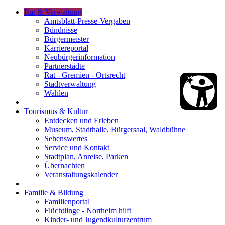
Rat & Verwaltung
Amtsblatt-Presse-Vergaben
Bündnisse
Bürgermeister
Karriereportal
Neubürgerinformation
Partnerstädte
Rat - Gremien - Ortsrecht
Stadtverwaltung
Wahlen
Tourismus & Kultur
Entdecken und Erleben
Museum, Stadthalle, Bürgersaal, Waldbühne
Sehenswertes
Service und Kontakt
Stadtplan, Anreise, Parken
Übernachten
Veranstaltungskalender
Familie & Bildung
Familienportal
Flüchtlinge - Northeim hilft
Kinder- und Jugendkulturzentrum