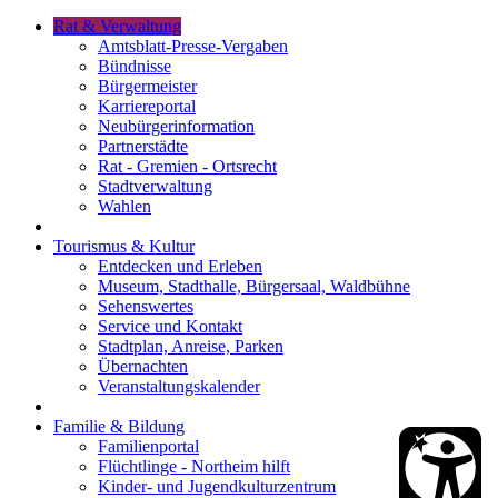
Rat & Verwaltung
Amtsblatt-Presse-Vergaben
Bündnisse
Bürgermeister
Karriereportal
Neubürgerinformation
Partnerstädte
Rat - Gremien - Ortsrecht
Stadtverwaltung
Wahlen
Tourismus & Kultur
Entdecken und Erleben
Museum, Stadthalle, Bürgersaal, Waldbühne
Sehenswertes
Service und Kontakt
Stadtplan, Anreise, Parken
Übernachten
Veranstaltungskalender
Familie & Bildung
Familienportal
Flüchtlinge - Northeim hilft
Kinder- und Jugendkulturzentrum