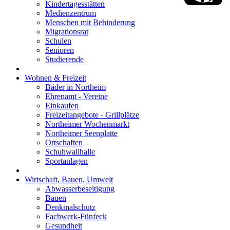
Kindertagesstätten
Medienzentrum
Menschen mit Behinderung
Migrationsrat
Schulen
Senioren
Studierende
Wohnen & Freizeit
Bäder in Northeim
Ehrenamt - Vereine
Einkaufen
Freizeitangebote - Grillplätze
Northeimer Wochenmarkt
Northeimer Seenplatte
Ortschaften
Schuhwallhalle
Sportanlagen
Wirtschaft, Bauen, Umwelt
Abwasserbeseitigung
Bauen
Denkmalschutz
Fachwerk-Fünfeck
Gesundheit