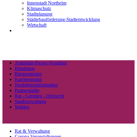
Innenstadt Northeim
Klimaschutz
Stadtplanung
Städtebauförderung-Stadtentwicklung
Wirtschaft
Amtsblatt-Presse-Vergaben
Bündnisse
Bürgermeister
Karriereportal
Neubürgerinformation
Partnerstädte
Rat - Gremien - Ortsrecht
Stadtverwaltung
Wahlen
Rat & Verwaltung
Corona Veranstaltungen