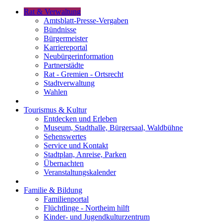
Rat & Verwaltung
Amtsblatt-Presse-Vergaben
Bündnisse
Bürgermeister
Karriereportal
Neubürgerinformation
Partnerstädte
Rat - Gremien - Ortsrecht
Stadtverwaltung
Wahlen
Tourismus & Kultur
Entdecken und Erleben
Museum, Stadthalle, Bürgersaal, Waldbühne
Sehenswertes
Service und Kontakt
Stadtplan, Anreise, Parken
Übernachten
Veranstaltungskalender
Familie & Bildung
Familienportal
Flüchtlinge - Northeim hilft
Kinder- und Jugendkulturzentrum