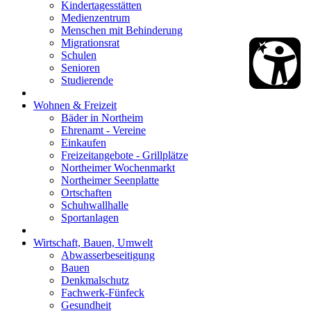
Kindertagesstätten
Medienzentrum
Menschen mit Behinderung
Migrationsrat
Schulen
Senioren
Studierende
Wohnen & Freizeit
Bäder in Northeim
Ehrenamt - Vereine
Einkaufen
Freizeitangebote - Grillplätze
Northeimer Wochenmarkt
Northeimer Seenplatte
Ortschaften
Schuhwallhalle
Sportanlagen
Wirtschaft, Bauen, Umwelt
Abwasserbeseitigung
Bauen
Denkmalschutz
Fachwerk-Fünfeck
Gesundheit