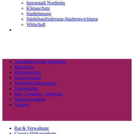
Innenstadt Northeim
Klimaschutz
Stadtplanung
Städtebauförderung-Stadtentwicklung
Wirtschaft
Amtsblatt-Presse-Vergaben
Bündnisse
Bürgermeister
Karriereportal
Neubürgerinformation
Partnerstädte
Rat - Gremien - Ortsrecht
Stadtverwaltung
Wahlen
Rat & Verwaltung
Corona Hilfsangebote