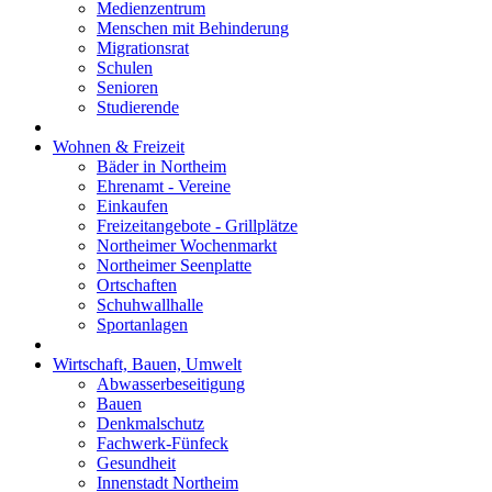
Medienzentrum
Menschen mit Behinderung
Migrationsrat
Schulen
Senioren
Studierende
Wohnen & Freizeit
Bäder in Northeim
Ehrenamt - Vereine
Einkaufen
Freizeitangebote - Grillplätze
Northeimer Wochenmarkt
Northeimer Seenplatte
Ortschaften
Schuhwallhalle
Sportanlagen
Wirtschaft, Bauen, Umwelt
Abwasserbeseitigung
Bauen
Denkmalschutz
Fachwerk-Fünfeck
Gesundheit
Innenstadt Northeim