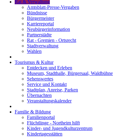
Rat & Verwaltung
Amtsblatt-Presse-Vergaben
Bündnisse
Bürgermeister
Karriereportal
Neubürgerinformation
Partnerstädte
Rat - Gremien - Ortsrecht
Stadtverwaltung
Wahlen
Tourismus & Kultur
Entdecken und Erleben
Museum, Stadthalle, Bürgersaal, Waldbühne
Sehenswertes
Service und Kontakt
Stadtplan, Anreise, Parken
Übernachten
Veranstaltungskalender
Familie & Bildung
Familienportal
Flüchtlinge - Northeim hilft
Kinder- und Jugendkulturzentrum
Kindertagesstätten