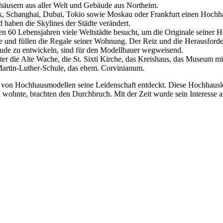
häusern aus aller Welt und Gebäude aus Northeim.
k, Schanghai, Dubai, Tokio sowie Moskau oder Frankfurt einen Hochha
haben die Skylines der Städte verändert.
nen 60 Lebensjahren viele Weltstädte besucht, um die Originale seiner
 und füllen die Regale seiner Wohnung. Der Reiz und die Herausford
äude zu entwickeln, sind für den Modellbauer wegweisend.
er die Alte Wache, die St. Sixti Kirche, das Kreishaus, das Museum mi
Martin-Luther-Schule, das ehem. Corvinianum.
u von Hochhausmodellen seine Leidenschaft entdeckt. Diese Hochhausle
n wohnte, brachten den Durchbruch. Mit der Zeit wurde sein Interesse 