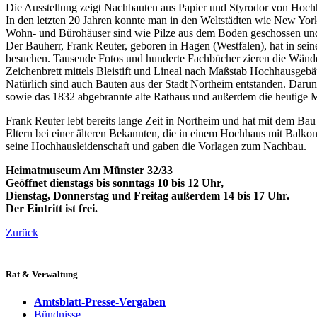
Die Ausstellung zeigt Nachbauten aus Papier und Styrodor von Hoch
In den letzten 20 Jahren konnte man in den Weltstädten wie New Yor
Wohn- und Bürohäuser sind wie Pilze aus dem Boden geschossen und 
Der Bauherr, Frank Reuter, geboren in Hagen (Westfalen), hat in sei
besuchen. Tausende Fotos und hunderte Fachbücher zieren die Wände
Zeichenbrett mittels Bleistift und Lineal nach Maßstab Hochhausgeb
Natürlich sind auch Bauten aus der Stadt Northeim entstanden. Darunt
sowie das 1832 abgebrannte alte Rathaus und außerdem die heutige 
Frank Reuter lebt bereits lange Zeit in Northeim und hat mit dem Ba
Eltern bei einer älteren Bekannten, die in einem Hochhaus mit Balko
seine Hochhausleidenschaft und gaben die Vorlagen zum Nachbau.
Heimatmuseum Am Münster 32/33
Geöffnet dienstags bis sonntags 10 bis 12 Uhr,
Dienstag, Donnerstag und Freitag außerdem 14 bis 17 Uhr.
Der Eintritt ist frei.
Zurück
Rat & Verwaltung
Amtsblatt-Presse-Vergaben
Bündnisse