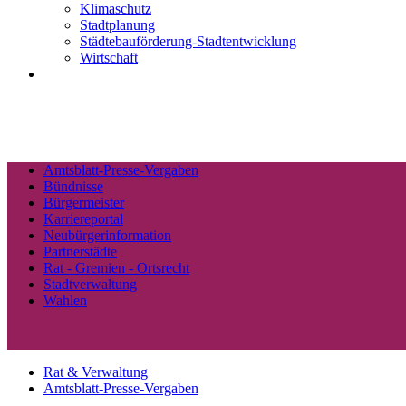
Klimaschutz
Stadtplanung
Städtebauförderung-Stadtentwicklung
Wirtschaft
Amtsblatt-Presse-Vergaben
Bündnisse
Bürgermeister
Karriereportal
Neubürgerinformation
Partnerstädte
Rat - Gremien - Ortsrecht
Stadtverwaltung
Wahlen
Rat & Verwaltung
Amtsblatt-Presse-Vergaben