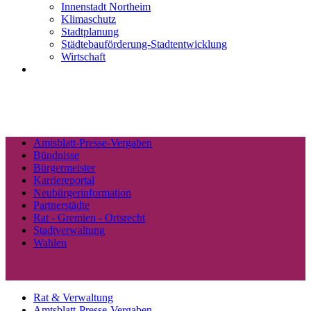
Innenstadt Northeim
Klimaschutz
Stadtplanung
Städtebauförderung-Stadtentwicklung
Wirtschaft
Amtsblatt-Presse-Vergaben
Bündnisse
Bürgermeister
Karriereportal
Neubürgerinformation
Partnerstädte
Rat - Gremien - Ortsrecht
Stadtverwaltung
Wahlen
Rat & Verwaltung
Amtsblatt-Presse-Vergaben