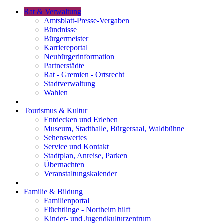
Rat & Verwaltung
Amtsblatt-Presse-Vergaben
Bündnisse
Bürgermeister
Karriereportal
Neubürgerinformation
Partnerstädte
Rat - Gremien - Ortsrecht
Stadtverwaltung
Wahlen
Tourismus & Kultur
Entdecken und Erleben
Museum, Stadthalle, Bürgersaal, Waldbühne
Sehenswertes
Service und Kontakt
Stadtplan, Anreise, Parken
Übernachten
Veranstaltungskalender
Familie & Bildung
Familienportal
Flüchtlinge - Northeim hilft
Kinder- und Jugendkulturzentrum