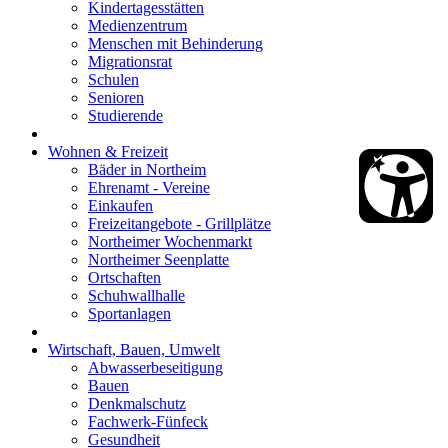
Kindertagesstätten
Medienzentrum
Menschen mit Behinderung
Migrationsrat
Schulen
Senioren
Studierende
Wohnen & Freizeit
Bäder in Northeim
Ehrenamt - Vereine
Einkaufen
Freizeitangebote - Grillplätze
Northeimer Wochenmarkt
Northeimer Seenplatte
Ortschaften
Schuhwallhalle
Sportanlagen
Wirtschaft, Bauen, Umwelt
Abwasserbeseitigung
Bauen
Denkmalschutz
Fachwerk-Fünfeck
Gesundheit