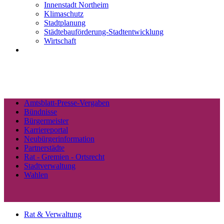
Innenstadt Northeim
Klimaschutz
Stadtplanung
Städtebauförderung-Stadtentwicklung
Wirtschaft
Amtsblatt-Presse-Vergaben
Bündnisse
Bürgermeister
Karriereportal
Neubürgerinformation
Partnerstädte
Rat - Gremien - Ortsrecht
Stadtverwaltung
Wahlen
Rat & Verwaltung