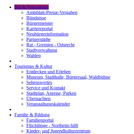
Rat & Verwaltung
Amtsblatt-Presse-Vergaben
Bündnisse
Bürgermeister
Karriereportal
Neubürgerinformation
Partnerstädte
Rat - Gremien - Ortsrecht
Stadtverwaltung
Wahlen
Tourismus & Kultur
Entdecken und Erleben
Museum, Stadthalle, Bürgersaal, Waldbühne
Sehenswertes
Service und Kontakt
Stadtplan, Anreise, Parken
Übernachten
Veranstaltungskalender
Familie & Bildung
Familienportal
Flüchtlinge - Northeim hilft
Kinder- und Jugendkulturzentrum