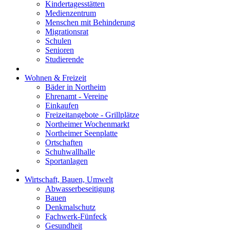
Kindertagesstätten
Medienzentrum
Menschen mit Behinderung
Migrationsrat
Schulen
Senioren
Studierende
Wohnen & Freizeit
Bäder in Northeim
Ehrenamt - Vereine
Einkaufen
Freizeitangebote - Grillplätze
Northeimer Wochenmarkt
Northeimer Seenplatte
Ortschaften
Schuhwallhalle
Sportanlagen
Wirtschaft, Bauen, Umwelt
Abwasserbeseitigung
Bauen
Denkmalschutz
Fachwerk-Fünfeck
Gesundheit