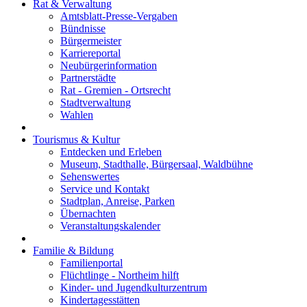
Rat & Verwaltung
Amtsblatt-Presse-Vergaben
Bündnisse
Bürgermeister
Karriereportal
Neubürgerinformation
Partnerstädte
Rat - Gremien - Ortsrecht
Stadtverwaltung
Wahlen
Tourismus & Kultur
Entdecken und Erleben
Museum, Stadthalle, Bürgersaal, Waldbühne
Sehenswertes
Service und Kontakt
Stadtplan, Anreise, Parken
Übernachten
Veranstaltungskalender
Familie & Bildung
Familienportal
Flüchtlinge - Northeim hilft
Kinder- und Jugendkulturzentrum
Kindertagesstätten