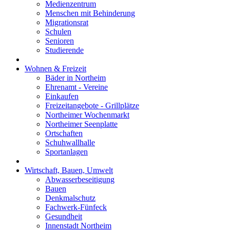
Medienzentrum
Menschen mit Behinderung
Migrationsrat
Schulen
Senioren
Studierende
Wohnen & Freizeit
Bäder in Northeim
Ehrenamt - Vereine
Einkaufen
Freizeitangebote - Grillplätze
Northeimer Wochenmarkt
Northeimer Seenplatte
Ortschaften
Schuhwallhalle
Sportanlagen
Wirtschaft, Bauen, Umwelt
Abwasserbeseitigung
Bauen
Denkmalschutz
Fachwerk-Fünfeck
Gesundheit
Innenstadt Northeim