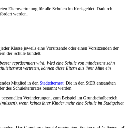
eten Elternvertretung für alle Schulen im Kreisgebiet. Dadurch
fördert werden.
 jeder Klasse jeweils eine Vorsitzende oder einen Vorsitzenden der
ltern der Schule bündelt.
t besser repräsentiert wird. Wird eine Schule von mindestens zehn
lelternrat vertreten, können diese Eltern aus ihrer Mitte ein
etendes Mitglied in den
Stadtelternrat
. Die in den StER entsandten
der des Schulelternrates benannt werden.
zu personellen Veränderungen, zum Beispiel im Grundschulbereich,
n (müssen), wenn keines ihrer Kinder mehr eine Schule im Stadtgebiet
nrat wenden. Das Gremium nimmt Anregungen, Fragen und Anliegen auf