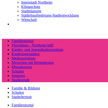
Innenstadt Northeim
Klimaschutz
Stadtplanung
Städtebauförderung-Stadtentwicklung
Wirtschaft
Familienportal
Flüchtlinge - Northeim hilft
Kinder- und Jugendkulturzentrum
Kindertagesstätten
Medienzentrum
Menschen mit Behinderung
Migrationsrat
Schulen
Senioren
Studierende
Familie & Bildung
Schulen
Stadtelternrat
Familienportal