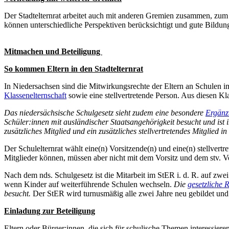
Der Stadtelternrat arbeitet auch mit anderen Gremien zusammen, zu
können unterschiedliche Perspektiven berücksichtigt und gute Bildun
Mitmachen und Beteiligung
So kommen Eltern in den Stadtelternrat
In Niedersachsen sind die Mitwirkungsrechte der Eltern an Schulen 
Klassenelternschaft
sowie eine stellvertretende Person. Aus diesen Kl
Das niedersächsische Schulgesetz sieht zudem eine besondere
Ergänz
Schüler:innen mit ausländischer Staatsangehörigkeit besucht und ist 
zusätzliches Mitglied und ein zusätzliches stellvertretendes Mitglied 
Der Schulelternrat wählt eine(n) Vorsitzende(n) und eine(n) stellvertr
Mitglieder können, müssen aber nicht mit dem Vorsitz und dem stv. Vo
Nach dem nds. Schulgesetz ist die Mitarbeit im StER i. d. R. auf zw
wenn Kinder auf weiterführende Schulen wechseln.
Die
gesetzliche 
besucht.
Der StER wird turnusmäßig alle zwei Jahre neu gebildet und k
Einladung zur Beteiligung
Eltern oder Bürger:innen, die sich für schulische Themen interessi