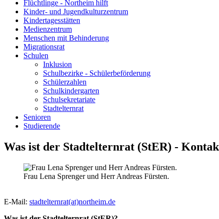
Flüchtlinge - Northeim hilft
Kinder- und Jugendkulturzentrum
Kindertagesstätten
Medienzentrum
Menschen mit Behinderung
Migrationsrat
Schulen
Inklusion
Schulbezirke - Schülerbeförderung
Schülerzahlen
Schulkindergarten
Schulsekretariate
Stadtelternrat
Senioren
Studierende
Was ist der Stadtelternrat (StER) - Kontak
Frau Lena Sprenger und Herr Andreas Fürsten.
E-Mail:
stadtelternrat(at)northeim.de
Was ist der Stadtelternrat (StER)?