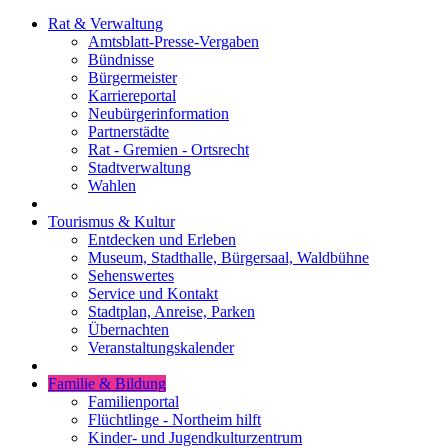
Rat & Verwaltung
Amtsblatt-Presse-Vergaben
Bündnisse
Bürgermeister
Karriereportal
Neubürgerinformation
Partnerstädte
Rat - Gremien - Ortsrecht
Stadtverwaltung
Wahlen
Tourismus & Kultur
Entdecken und Erleben
Museum, Stadthalle, Bürgersaal, Waldbühne
Sehenswertes
Service und Kontakt
Stadtplan, Anreise, Parken
Übernachten
Veranstaltungskalender
Familie & Bildung
Familienportal
Flüchtlinge - Northeim hilft
Kinder- und Jugendkulturzentrum