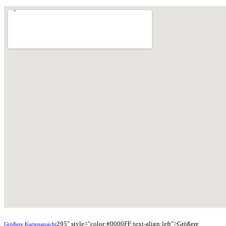
295" style="color:#0000FF;text-align:left">Größere
Größere Kartenansicht