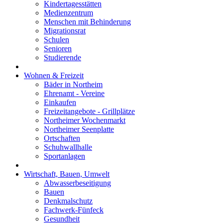
Kindertagesstätten
Medienzentrum
Menschen mit Behinderung
Migrationsrat
Schulen
Senioren
Studierende
Wohnen & Freizeit
Bäder in Northeim
Ehrenamt - Vereine
Einkaufen
Freizeitangebote - Grillplätze
Northeimer Wochenmarkt
Northeimer Seenplatte
Ortschaften
Schuhwallhalle
Sportanlagen
Wirtschaft, Bauen, Umwelt
Abwasserbeseitigung
Bauen
Denkmalschutz
Fachwerk-Fünfeck
Gesundheit