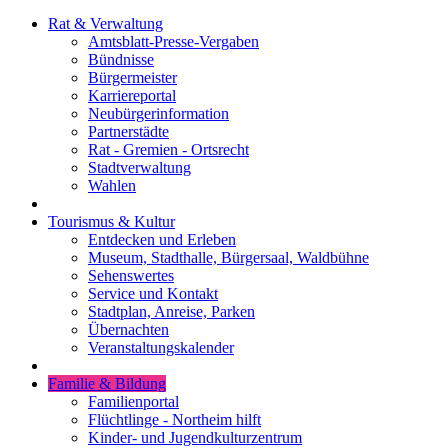
Rat & Verwaltung
Amtsblatt-Presse-Vergaben
Bündnisse
Bürgermeister
Karriereportal
Neubürgerinformation
Partnerstädte
Rat - Gremien - Ortsrecht
Stadtverwaltung
Wahlen
Tourismus & Kultur
Entdecken und Erleben
Museum, Stadthalle, Bürgersaal, Waldbühne
Sehenswertes
Service und Kontakt
Stadtplan, Anreise, Parken
Übernachten
Veranstaltungskalender
Familie & Bildung
Familienportal
Flüchtlinge - Northeim hilft
Kinder- und Jugendkulturzentrum