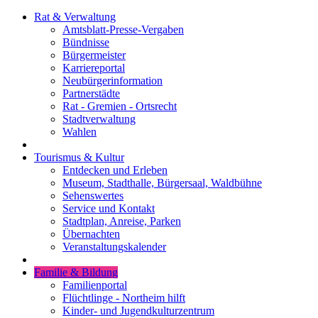
Rat & Verwaltung
Amtsblatt-Presse-Vergaben
Bündnisse
Bürgermeister
Karriereportal
Neubürgerinformation
Partnerstädte
Rat - Gremien - Ortsrecht
Stadtverwaltung
Wahlen
Tourismus & Kultur
Entdecken und Erleben
Museum, Stadthalle, Bürgersaal, Waldbühne
Sehenswertes
Service und Kontakt
Stadtplan, Anreise, Parken
Übernachten
Veranstaltungskalender
Familie & Bildung
Familienportal
Flüchtlinge - Northeim hilft
Kinder- und Jugendkulturzentrum