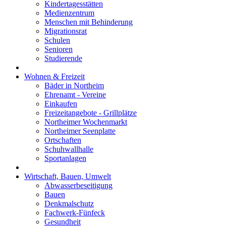
Kindertagesstätten
Medienzentrum
Menschen mit Behinderung
Migrationsrat
Schulen
Senioren
Studierende
Wohnen & Freizeit
Bäder in Northeim
Ehrenamt - Vereine
Einkaufen
Freizeitangebote - Grillplätze
Northeimer Wochenmarkt
Northeimer Seenplatte
Ortschaften
Schuhwallhalle
Sportanlagen
Wirtschaft, Bauen, Umwelt
Abwasserbeseitigung
Bauen
Denkmalschutz
Fachwerk-Fünfeck
Gesundheit