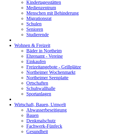
Kindertagesstätten
Medienzentrum
Menschen mit Behinderung
Migrationsrat
Schulen
Senioren
Studierende
Wohnen & Freizeit
Bäder in Northeim
Ehrenamt - Vereine
Einkaufen
Freizeitangebote - Grillplätze
Northeimer Wochenmarkt
Northeimer Seenplatte
Ortschaften
Schuhwallhalle
Sportanlagen
Wirtschaft, Bauen, Umwelt
Abwasserbeseitigung
Bauen
Denkmalschutz
Fachwerk-Fünfeck
Gesundheit