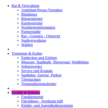
Rat & Verwaltung
Amtsblatt-Presse-Vergaben
Bündnisse
Bürgermeister
Karriereportal
Neubürgerinformation
Partnerstädte
Rat - Gremien - Ortsrecht
Stadtverwaltung
Wahlen
Tourismus & Kultur
Entdecken und Erleben
Museum, Stadthalle, Bürgersaal, Waldbühne
Sehenswertes
Service und Kontakt
Stadtplan, Anreise, Parken
Übernachten
Veranstaltungskalender
Familie & Bildung
Familienportal
Flüchtlinge - Northeim hilft
Kinder- und Jugendkulturzentrum