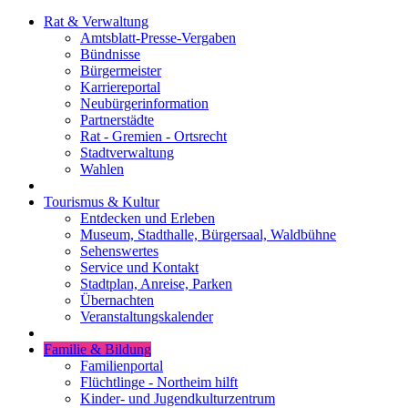
Rat & Verwaltung
Amtsblatt-Presse-Vergaben
Bündnisse
Bürgermeister
Karriereportal
Neubürgerinformation
Partnerstädte
Rat - Gremien - Ortsrecht
Stadtverwaltung
Wahlen
Tourismus & Kultur
Entdecken und Erleben
Museum, Stadthalle, Bürgersaal, Waldbühne
Sehenswertes
Service und Kontakt
Stadtplan, Anreise, Parken
Übernachten
Veranstaltungskalender
Familie & Bildung
Familienportal
Flüchtlinge - Northeim hilft
Kinder- und Jugendkulturzentrum