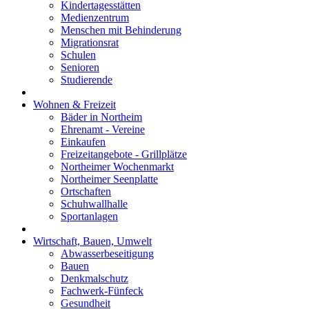
Kindertagesstätten
Medienzentrum
Menschen mit Behinderung
Migrationsrat
Schulen
Senioren
Studierende
Wohnen & Freizeit
Bäder in Northeim
Ehrenamt - Vereine
Einkaufen
Freizeitangebote - Grillplätze
Northeimer Wochenmarkt
Northeimer Seenplatte
Ortschaften
Schuhwallhalle
Sportanlagen
Wirtschaft, Bauen, Umwelt
Abwasserbeseitigung
Bauen
Denkmalschutz
Fachwerk-Fünfeck
Gesundheit