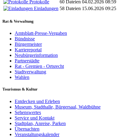
Protokolle
60 Dateien
04.02.2026 08:59
Einladungen
58 Dateien
15.06.2026 09:25
Rat & Verwaltung
Amtsblatt-Presse-Vergaben
Bündnisse
Bürgermeister
Karriereportal
Neubürgerinformation
Partnerstädte
Rat - Gremien - Ortsrecht
Stadtverwaltung
Wahlen
Tourismus & Kultur
Entdecken und Erleben
Museum, Stadthalle, Bürgersaal, Waldbühne
Sehenswertes
Service und Kontakt
Stadtplan, Anreise, Parken
Übernachten
Veranstaltungskalender