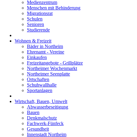
Medienzentrum
Menschen mit Behinderung
Migrationsrat
Schulen
Senioren
Studierende
Wohnen & Freizeit
Bäder in Northeim
Ehrenamt - Vereine
Einkaufen
Freizeitangebote - Grillplätze
Northeimer Wochenmarkt
Northeimer Seenplatte
Ortschaften
Schuhwallhalle
Sportanlagen
Wirtschaft, Bauen, Umwelt
Abwasserbeseitigung
Bauen
Denkmalschutz
Fachwerk-Fünfeck
Gesundheit
Innenstadt Northeim