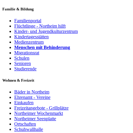
Familie & Bildung
Familienportal
Flüchtlinge - Northeim hilft
Kinder- und Jugendkulturzentrum
Kindertagesstätten
Medienzentrum
Menschen mit Behinderung
Migrationsrat
Schulen
Senioren
Studierende
Wohnen & Freizeit
Bäder in Northeim
Ehrenamt - Vereine
Einkaufen
Freizeitangebote - Grillplätze
Northeimer Wochenmarkt
Northeimer Seenplatte
Ortschaften
Schuhwallhalle