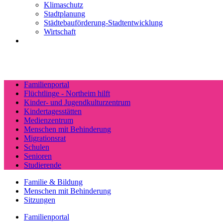
Klimaschutz
Stadtplanung
Städtebauförderung-Stadtentwicklung
Wirtschaft
Familienportal
Flüchtlinge - Northeim hilft
Kinder- und Jugendkulturzentrum
Kindertagesstätten
Medienzentrum
Menschen mit Behinderung
Migrationsrat
Schulen
Senioren
Studierende
Familie & Bildung
Menschen mit Behinderung
Sitzungen
Familienportal