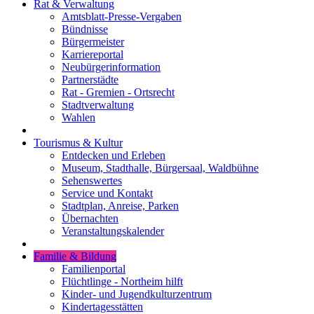
Rat & Verwaltung
Amtsblatt-Presse-Vergaben
Bündnisse
Bürgermeister
Karriereportal
Neubürgerinformation
Partnerstädte
Rat - Gremien - Ortsrecht
Stadtverwaltung
Wahlen
Tourismus & Kultur
Entdecken und Erleben
Museum, Stadthalle, Bürgersaal, Waldbühne
Sehenswertes
Service und Kontakt
Stadtplan, Anreise, Parken
Übernachten
Veranstaltungskalender
Familie & Bildung
Familienportal
Flüchtlinge - Northeim hilft
Kinder- und Jugendkulturzentrum
Kindertagesstätten