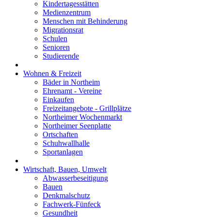
Kindertagesstätten
Medienzentrum
Menschen mit Behinderung
Migrationsrat
Schulen
Senioren
Studierende
Wohnen & Freizeit
Bäder in Northeim
Ehrenamt - Vereine
Einkaufen
Freizeitangebote - Grillplätze
Northeimer Wochenmarkt
Northeimer Seenplatte
Ortschaften
Schuhwallhalle
Sportanlagen
Wirtschaft, Bauen, Umwelt
Abwasserbeseitigung
Bauen
Denkmalschutz
Fachwerk-Fünfeck
Gesundheit