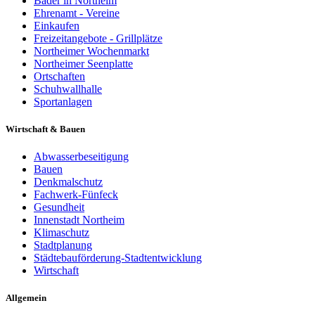
Bäder in Northeim
Ehrenamt - Vereine
Einkaufen
Freizeitangebote - Grillplätze
Northeimer Wochenmarkt
Northeimer Seenplatte
Ortschaften
Schuhwallhalle
Sportanlagen
Wirtschaft & Bauen
Abwasserbeseitigung
Bauen
Denkmalschutz
Fachwerk-Fünfeck
Gesundheit
Innenstadt Northeim
Klimaschutz
Stadtplanung
Städtebauförderung-Stadtentwicklung
Wirtschaft
Allgemein