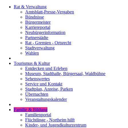
Rat & Verwaltung
Amtsblatt-Presse-Vergaben
Bündnisse
Bürgermeister
Karriereportal
Neubürgerinformation
Partnerstädte
Rat - Gremien - Ortsrecht
Stadtverwaltung
Wahlen
Tourismus & Kultur
Entdecken und Erleben
Museum, Stadthalle, Bürgersaal, Waldbühne
Sehenswertes
Service und Kontakt
Stadtplan, Anreise, Parken
Übernachten
Veranstaltungskalender
Familie & Bildung
Familienportal
Flüchtlinge - Northeim hilft
Kinder- und Jugendkulturzentrum