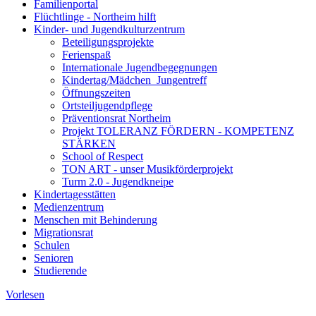
Familienportal
Flüchtlinge - Northeim hilft
Kinder- und Jugendkulturzentrum
Beteiligungsprojekte
Ferienspaß
Internationale Jugendbegegnungen
Kindertag/Mädchen_Jungentreff
Öffnungszeiten
Ortsteiljugendpflege
Präventionsrat Northeim
Projekt TOLERANZ FÖRDERN - KOMPETENZ
STÄRKEN
School of Respect
TON ART - unser Musikförderprojekt
Turm 2.0 - Jugendkneipe
Kindertagesstätten
Medienzentrum
Menschen mit Behinderung
Migrationsrat
Schulen
Senioren
Studierende
Vorlesen