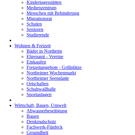
Kindertagesstätten
Medienzentrum
Menschen mit Behinderung
Migrationsrat
Schulen
Senioren
Studierende
Wohnen & Freizeit
Bäder in Northeim
Ehrenamt - Vereine
Einkaufen
Freizeitangebote - Grillplätze
Northeimer Wochenmarkt
Northeimer Seenplatte
Ortschaften
Schuhwallhalle
Sportanlagen
Wirtschaft, Bauen, Umwelt
Abwasserbeseitigung
Bauen
Denkmalschutz
Fachwerk-Fünfeck
Gesundheit