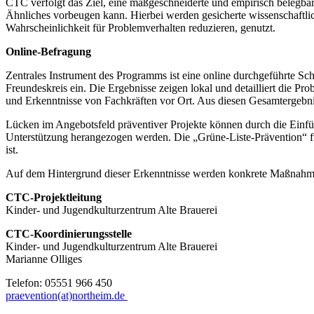
CTC verfolgt das Ziel, eine maßgeschneiderte und empirisch belegbar
Ähnliches vorbeugen kann. Hierbei werden gesicherte wissenschaftlic
Wahrscheinlichkeit für Problemverhalten reduzieren, genutzt.
Online-Befragung
Zentrales Instrument des Programms ist eine online durchgeführte Sc
Freundeskreis ein. Die Ergebnisse zeigen lokal und detailliert die 
und Erkenntnisse von Fachkräften vor Ort. Aus diesen Gesamtergebniss
Lücken im Angebotsfeld präventiver Projekte können durch die Einf
Unterstützung herangezogen werden. Die „Grüne-Liste-Prävention“ f
ist.
Auf dem Hintergrund dieser Erkenntnisse werden konkrete Maßnahme
CTC-Projektleitung
Kinder- und Jugendkulturzentrum Alte Brauerei
CTC-Koordinierungsstelle
Kinder- und Jugendkulturzentrum Alte Brauerei
Marianne Olliges
Telefon: 05551 966 450
praevention(at)northeim.de