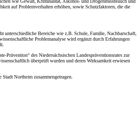
dlichen wie Gewalt, Kriminalität, Alkohol- und Drogenmissbrauch und
hkeit auf Problemverhalten erhöhen, sowie Schutzfaktoren, die die
t unterschiedliche Bereiche wie z.B. Schule, Familie, Nachbarschaft,
e wissenschaftliche Problemanalyse wird ergänzt durch Erfahrungen
t.
te-Prävention“ des Niedersächsischen Landespräventionsrates zur
issenschaftlich überprüft wurden und deren Wirksamkeit erwiesen
ie Stadt Northeim zusammengetragen.