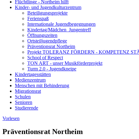
Flüchtlinge - Northeim hilft
Kinder- und Jugendkulturzentrum
Beteiligungsprojekte
Ferienspaß
Internationale Jugendbegegnungen
Kindertag/Mädchen_Jungentreff
Öffnungszeiten
Ortsteiljugendpflege
Präventionsrat Northeim
Projekt TOLERANZ FÖRDERN - KOMPETENZ S
School of Respect
TON ART - unser Musikförderprojekt
Turm 2.0 - Jugendkneipe
Kindertagesstätten
Medienzentrum
Menschen mit Behinderung
Migrationsrat
Schulen
Senioren
Studierende
Vorlesen
Präventionsrat Northeim