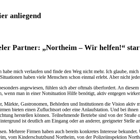
ier anliegend
eler Partner: „Northeim – Wir helfen!“ star
h habe mich verlaufen und finde den Weg nicht mehr. Ich glaube, mich 
Situationen haben viele Menschen schon einmal erlebt. Aber nicht jedem 
besonders angewiesen, fühlen sich aber oftmals überfordert. An diesem
n, wenn man in einer Notsituation Hilfe benötigt, aktiv entgegen wirk
, Märkte, Gastronomen, Behörden und Institutionen die Vision aktiv mi
rmen bieten einen Zufluchtsort oder eine Anlaufstation. Und bei ihnen
ichtung herstellen können. Teilnehmende Betriebe sind von der Straße 
tergrund ist deutlich am Eingang oder an anderer, geeigneter Stelle a
sen. Mehrere Firmen haben auch bereits konkretes Interesse bekundet. 
eim, vom Kinderschutzbund Northeim, von der Polizeiinspektion North