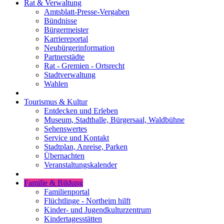
Rat & Verwaltung
Amtsblatt-Presse-Vergaben
Bündnisse
Bürgermeister
Karriereportal
Neubürgerinformation
Partnerstädte
Rat - Gremien - Ortsrecht
Stadtverwaltung
Wahlen
Tourismus & Kultur
Entdecken und Erleben
Museum, Stadthalle, Bürgersaal, Waldbühne
Sehenswertes
Service und Kontakt
Stadtplan, Anreise, Parken
Übernachten
Veranstaltungskalender
Familie & Bildung
Familienportal
Flüchtlinge - Northeim hilft
Kinder- und Jugendkulturzentrum
Kindertagesstätten