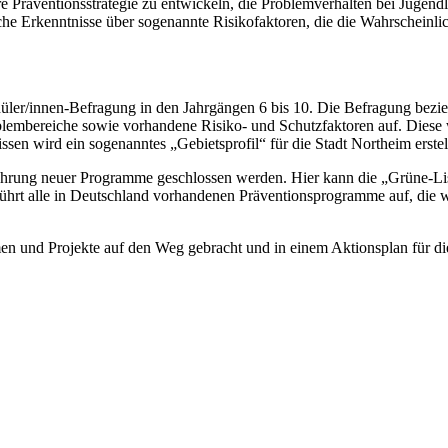
e Präventionsstrategie zu entwickeln, die Problemverhalten bei Jugen
he Erkenntnisse über sogenannte Risikofaktoren, die die Wahrscheinlic
hüler/innen-Befragung in den Jahrgängen 6 bis 10. Die Befragung bezieh
Problembereiche sowie vorhandene Risiko- und Schutzfaktoren auf. Dies
en wird ein sogenanntes „Gebietsprofil“ für die Stadt Northeim erstell
ührung neuer Programme geschlossen werden. Hier kann die „Grüne-Lis
ührt alle in Deutschland vorhandenen Präventionsprogramme auf, die w
n und Projekte auf den Weg gebracht und in einem Aktionsplan für d