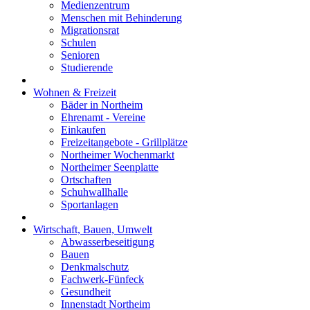
Medienzentrum
Menschen mit Behinderung
Migrationsrat
Schulen
Senioren
Studierende
Wohnen & Freizeit
Bäder in Northeim
Ehrenamt - Vereine
Einkaufen
Freizeitangebote - Grillplätze
Northeimer Wochenmarkt
Northeimer Seenplatte
Ortschaften
Schuhwallhalle
Sportanlagen
Wirtschaft, Bauen, Umwelt
Abwasserbeseitigung
Bauen
Denkmalschutz
Fachwerk-Fünfeck
Gesundheit
Innenstadt Northeim