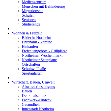
Medienzentrum
Menschen mit Behinderung
Migrationsrat
Schulen
Senioren
Studierende
Wohnen & Freizeit
Bäder in Northeim
Ehrenamt - Vereine
Einkaufen
Freizeitangebote - Grillplätze
Northeimer Wochenmarkt
Northeimer Seenplatte
Ortschaften
Schuhwallhalle
Sportanlagen
Wirtschaft, Bauen, Umwelt
Abwasserbeseitigung
Bauen
Denkmalschutz
Fachwerk-Fünfeck
Gesundheit
Innenstadt Northeim