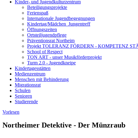
Kinder- und Jugendkulturzentrum
Beteiligungsprojekte
Ferienspaß
Internationale Jugendbegegnungen
Kindertag/Mädchen_Jungentreff
Öffnungszeiten
Ortsteiljugendpflege
Präventionsrat Northeim
Projekt TOLERANZ FÖRDERN - KOMPETENZ S
School of Respect
TON ART - unser Musikförderprojekt
Turm 2.0 - Jugendkneipe
Kindertagesstätten
Medienzentrum
Menschen mit Behinderung
Migrationsrat
Schulen
Senioren
Studierende
Vorlesen
Northeimer Detektive - Der Münzraub