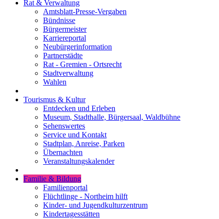
Rat & Verwaltung
Amtsblatt-Presse-Vergaben
Bündnisse
Bürgermeister
Karriereportal
Neubürgerinformation
Partnerstädte
Rat - Gremien - Ortsrecht
Stadtverwaltung
Wahlen
Tourismus & Kultur
Entdecken und Erleben
Museum, Stadthalle, Bürgersaal, Waldbühne
Sehenswertes
Service und Kontakt
Stadtplan, Anreise, Parken
Übernachten
Veranstaltungskalender
Familie & Bildung
Familienportal
Flüchtlinge - Northeim hilft
Kinder- und Jugendkulturzentrum
Kindertagesstätten