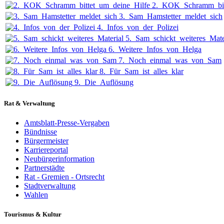
2._KOK_Schramm_bit
3._Sam_Hamstetter_meldet_sich
4._Infos_von_der_Polizei
5._Sam_schickt_weiteres_Mate
6._Weitere_Infos_von_Helga
7._Noch_einmal_was_von_Sam
8._Für_Sam_ist_alles_klar
9._Die_Auflösung
Rat & Verwaltung
Amtsblatt-Presse-Vergaben
Bündnisse
Bürgermeister
Karriereportal
Neubürgerinformation
Partnerstädte
Rat - Gremien - Ortsrecht
Stadtverwaltung
Wahlen
Tourismus & Kultur