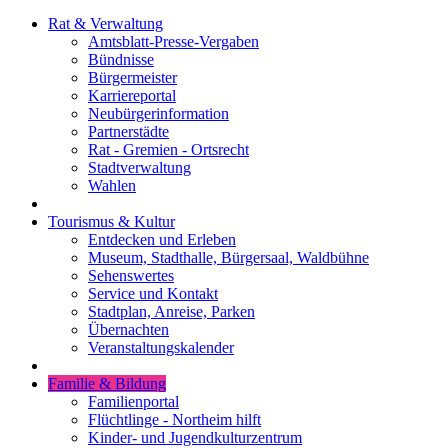
Rat & Verwaltung
Amtsblatt-Presse-Vergaben
Bündnisse
Bürgermeister
Karriereportal
Neubürgerinformation
Partnerstädte
Rat - Gremien - Ortsrecht
Stadtverwaltung
Wahlen
Tourismus & Kultur
Entdecken und Erleben
Museum, Stadthalle, Bürgersaal, Waldbühne
Sehenswertes
Service und Kontakt
Stadtplan, Anreise, Parken
Übernachten
Veranstaltungskalender
Familie & Bildung
Familienportal
Flüchtlinge - Northeim hilft
Kinder- und Jugendkulturzentrum