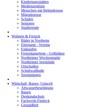
Kindertagesstätten
Medienzentrum
Menschen mit Behinderung
Migrationsrat
Schulen
Senioren
Studierende
Wohnen & Freizeit
Bäder in Northeim
Ehrenamt - Vereine
Einkaufen
Freizeitangebote - Grillplätze
Northeimer Wochenmarkt
Northeimer Seenplatte
Ortschaften
Schuhwallhalle
Sportanlagen
Wirtschaft, Bauen, Umwelt
Abwasserbeseitigung
Bauen
Denkmalschutz
Fachwerk-Fünfeck
Gesundheit