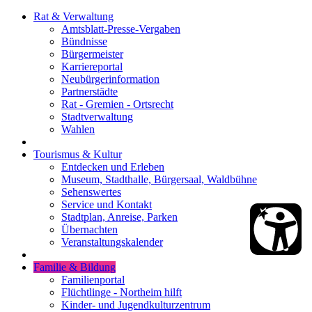
Rat & Verwaltung
Amtsblatt-Presse-Vergaben
Bündnisse
Bürgermeister
Karriereportal
Neubürgerinformation
Partnerstädte
Rat - Gremien - Ortsrecht
Stadtverwaltung
Wahlen
Tourismus & Kultur
Entdecken und Erleben
Museum, Stadthalle, Bürgersaal, Waldbühne
Sehenswertes
Service und Kontakt
Stadtplan, Anreise, Parken
Übernachten
Veranstaltungskalender
Familie & Bildung
Familienportal
Flüchtlinge - Northeim hilft
Kinder- und Jugendkulturzentrum