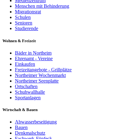
Medienzentrum
Menschen mit Behinderung
Migrationsrat
Schulen
Senioren
Studierende
Wohnen & Freizeit
Bäder in Northeim
Ehrenamt - Vereine
Einkaufen
Freizeitangebote - Grillplätze
Northeimer Wochenmarkt
Northeimer Seenplatte
Ortschaften
Schuhwallhalle
Sportanlagen
Wirtschaft & Bauen
Abwasserbeseitigung
Bauen
Denkmalschutz
Fachwerk-Fünfeck