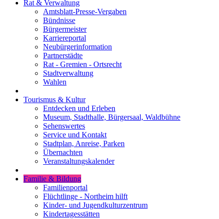
Rat & Verwaltung
Amtsblatt-Presse-Vergaben
Bündnisse
Bürgermeister
Karriereportal
Neubürgerinformation
Partnerstädte
Rat - Gremien - Ortsrecht
Stadtverwaltung
Wahlen
Tourismus & Kultur
Entdecken und Erleben
Museum, Stadthalle, Bürgersaal, Waldbühne
Sehenswertes
Service und Kontakt
Stadtplan, Anreise, Parken
Übernachten
Veranstaltungskalender
Familie & Bildung
Familienportal
Flüchtlinge - Northeim hilft
Kinder- und Jugendkulturzentrum
Kindertagesstätten