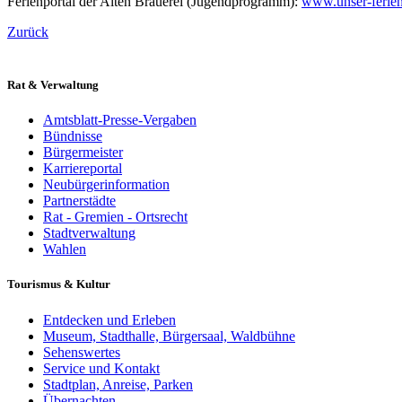
Ferienportal der Alten Brauerei (Jugendprogramm):
www.unser-ferie
Zurück
Rat & Verwaltung
Amtsblatt-Presse-Vergaben
Bündnisse
Bürgermeister
Karriereportal
Neubürgerinformation
Partnerstädte
Rat - Gremien - Ortsrecht
Stadtverwaltung
Wahlen
Tourismus & Kultur
Entdecken und Erleben
Museum, Stadthalle, Bürgersaal, Waldbühne
Sehenswertes
Service und Kontakt
Stadtplan, Anreise, Parken
Übernachten