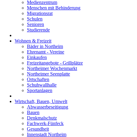
Medienzentrum
Menschen mit Behinderung
Migrationsrat
Schulen
Senioren
Studierende
Wohnen & Freizeit
Bäder in Northeim
Ehrenamt - Vereine
Einkaufen
Freizeitangebote - Grillplätze
Northeimer Wochenmarkt
Northeimer Seenplatte
Ortschaften
Schuhwallhalle
Sportanlagen
Wirtschaft, Bauen, Umwelt
Abwasserbeseitigung
Bauen
Denkmalschutz
Fachwerk-Fünfeck
Gesundheit
Innenstadt Northeim