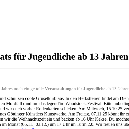
ats für Jugendliche ab 13 Jahren
 Jahres noch einige tolle
Veranstaltungen
für
Jugendliche
ab 13 Jahren
nd schnitzen coole Gruselkürbisse. In den Herbstferien findet am Dien
nen Mordfall rund um das legendäre Woodstock-Festival. Bitte unbedin
nd wir euch vorher Rollenkarten schicken. Am Mittwoch, 15.10.25 vers
nes Göttinger Künstlers Kunstwerke. Am Freitag, 07.11.25 könnt ihr e
ten wir die Weihnachtszeit ein und backen ab 16 Uhr Kekse. Du möcht
h im Monat (05.11., 03.12.) um 17 Uhr im Turm 2.0. Wir freuen uns ü