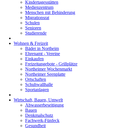
Kindertagesstätten
Medienzentrum
Menschen mit Behinderung
Migrationsrat
Schulen
Senioren
Studierende
Wohnen & Freizeit
Bäder in Northeim
Ehrenamt - Vereine
Einkaufen
Freizeitangebote - Grillplätze
Northeimer Wochenmarkt
Northeimer Seenplatte
Ortschaften
Schuhwallhalle
Sportanlagen
Wirtschaft, Bauen, Umwelt
Abwasserbeseitigung
Bauen
Denkmalschutz
Fachwerk-Fünfeck
Gesundheit