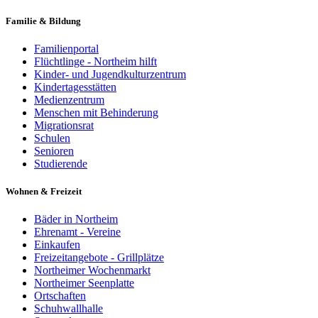
Familie & Bildung
Familienportal
Flüchtlinge - Northeim hilft
Kinder- und Jugendkulturzentrum
Kindertagesstätten
Medienzentrum
Menschen mit Behinderung
Migrationsrat
Schulen
Senioren
Studierende
Wohnen & Freizeit
Bäder in Northeim
Ehrenamt - Vereine
Einkaufen
Freizeitangebote - Grillplätze
Northeimer Wochenmarkt
Northeimer Seenplatte
Ortschaften
Schuhwallhalle