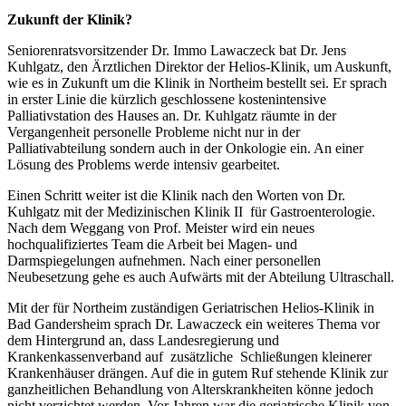
Zukunft der Klinik?
Seniorenratsvorsitzender Dr. Immo Lawaczeck bat Dr. Jens
Kuhlgatz, den Ärztlichen Direktor der Helios-Klinik, um Auskunft,
wie es in Zukunft um die Klinik in Northeim bestellt sei. Er sprach
in erster Linie die kürzlich geschlossene kostenintensive
Palliativstation des Hauses an. Dr. Kuhlgatz räumte in der
Vergangenheit personelle Probleme nicht nur in der
Palliativabteilung sondern auch in der Onkologie ein. An einer
Lösung des Problems werde intensiv gearbeitet.
Einen Schritt weiter ist die Klinik nach den Worten von Dr.
Kuhlgatz mit der Medizinischen Klinik II für Gastroenterologie.
Nach dem Weggang von Prof. Meister wird ein neues
hochqualifiziertes Team die Arbeit bei Magen- und
Darmspiegelungen aufnehmen. Nach einer personellen
Neubesetzung gehe es auch Aufwärts mit der Abteilung Ultraschall.
Mit der für Northeim zuständigen Geriatrischen Helios-Klinik in
Bad Gandersheim sprach Dr. Lawaczeck ein weiteres Thema vor
dem Hintergrund an, dass Landesregierung und
Krankenkassenverband auf zusätzliche Schließungen kleinerer
Krankenhäuser drängen. Auf die in gutem Ruf stehende Klinik zur
ganzheitlichen Behandlung von Alterskrankheiten könne jedoch
nicht verzichtet werden. Vor Jahren war die geriatrische Klinik von