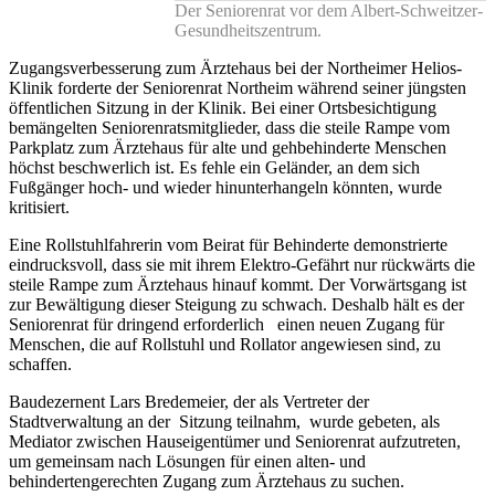
Der Seniorenrat vor dem Albert-Schweitzer-
Gesundheitszentrum.
Zugangsverbesserung zum Ärztehaus bei der Northeimer Helios-
Klinik forderte der Seniorenrat Northeim während seiner jüngsten
öffentlichen Sitzung in der Klinik. Bei einer Ortsbesichtigung
bemängelten Seniorenratsmitglieder, dass die steile Rampe vom
Parkplatz zum Ärztehaus für alte und gehbehinderte Menschen
höchst beschwerlich ist. Es fehle ein Geländer, an dem sich
Fußgänger hoch- und wieder hinunterhangeln könnten, wurde
kritisiert.
Eine Rollstuhlfahrerin vom Beirat für Behinderte demonstrierte
eindrucksvoll, dass sie mit ihrem Elektro-Gefährt nur rückwärts die
steile Rampe zum Ärztehaus hinauf kommt. Der Vorwärtsgang ist
zur Bewältigung dieser Steigung zu schwach. Deshalb hält es der
Seniorenrat für dringend erforderlich einen neuen Zugang für
Menschen, die auf Rollstuhl und Rollator angewiesen sind, zu
schaffen.
Baudezernent Lars Bredemeier, der als Vertreter der
Stadtverwaltung an der Sitzung teilnahm, wurde gebeten, als
Mediator zwischen Hauseigentümer und Seniorenrat aufzutreten,
um gemeinsam nach Lösungen für einen alten- und
behindertengerechten Zugang zum Ärztehaus zu suchen.