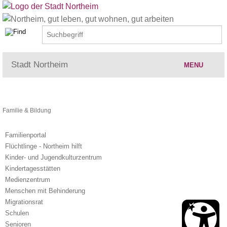
Stadt Northeim
MENU
Rat & Verwaltung
Familie & Bildung
Familienportal
Tourismus & Kultur
Flüchtlinge - Northeim hilft
Kinder- und Jugendkulturzentrum
Familie & Bildung
Kindertagesstätten
Medienzentrum
Wohnen & Freizeit
Menschen mit Behinderung
Migrationsrat
Schulen
Wirtschaft, Bauen, Umwelt
Senioren