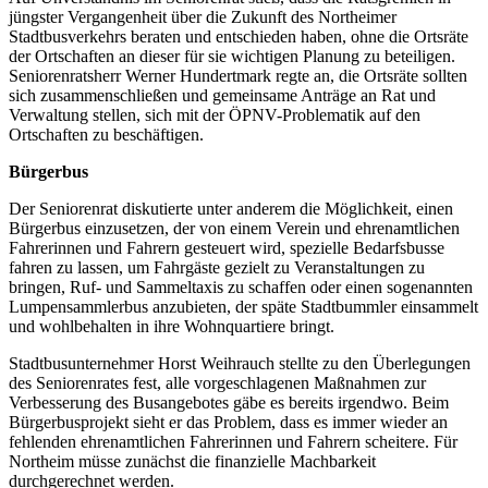
jüngster Vergangenheit über die Zukunft des Northeimer
Stadtbusverkehrs beraten und entschieden haben, ohne die Ortsräte
der Ortschaften an dieser für sie wichtigen Planung zu beteiligen.
Seniorenratsherr Werner Hundertmark regte an, die Ortsräte sollten
sich zusammenschließen und gemeinsame Anträge an Rat und
Verwaltung stellen, sich mit der ÖPNV-Problematik auf den
Ortschaften zu beschäftigen.
Bürgerbus
Der Seniorenrat diskutierte unter anderem die Möglichkeit, einen
Bürgerbus einzusetzen, der von einem Verein und ehrenamtlichen
Fahrerinnen und Fahrern gesteuert wird, spezielle Bedarfsbusse
fahren zu lassen, um Fahrgäste gezielt zu Veranstaltungen zu
bringen, Ruf- und Sammeltaxis zu schaffen oder einen sogenannten
Lumpensammlerbus anzubieten, der späte Stadtbummler einsammelt
und wohlbehalten in ihre Wohnquartiere bringt.
Stadtbusunternehmer Horst Weihrauch stellte zu den Überlegungen
des Seniorenrates fest, alle vorgeschlagenen Maßnahmen zur
Verbesserung des Busangebotes gäbe es bereits irgendwo. Beim
Bürgerbusprojekt sieht er das Problem, dass es immer wieder an
fehlenden ehrenamtlichen Fahrerinnen und Fahrern scheitere. Für
Northeim müsse zunächst die finanzielle Machbarkeit
durchgerechnet werden.