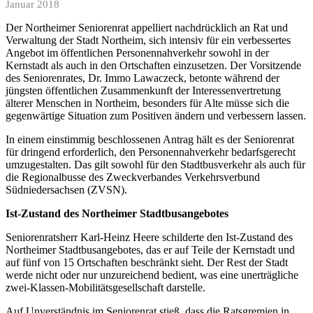
Januar 2018
Der Northeimer Seniorenrat appelliert nachdrücklich an Rat und
Verwaltung der Stadt Northeim, sich intensiv für ein verbessertes
Angebot im öffentlichen Personennahverkehr sowohl in der
Kernstadt als auch in den Ortschaften einzusetzen. Der Vorsitzende
des Seniorenrates, Dr. Immo Lawaczeck, betonte während der
jüngsten öffentlichen Zusammenkunft der Interessenvertretung
älterer Menschen in Northeim, besonders für Alte müsse sich die
gegenwärtige Situation zum Positiven ändern und verbessern lassen.
In einem einstimmig beschlossenen Antrag hält es der Seniorenrat
für dringend erforderlich, den Personennahverkehr bedarfsgerecht
umzugestalten. Das gilt sowohl für den Stadtbusverkehr als auch für
die Regionalbusse des Zweckverbandes Verkehrsverbund
Südniedersachsen (ZVSN).
Ist-Zustand des Northeimer Stadtbusangebotes
Seniorenratsherr Karl-Heinz Heere schilderte den Ist-Zustand des
Northeimer Stadtbusangebotes, das er auf Teile der Kernstadt und
auf fünf von 15 Ortschaften beschränkt sieht. Der Rest der Stadt
werde nicht oder nur unzureichend bedient, was eine unerträgliche
zwei-Klassen-Mobilitätsgesellschaft darstelle.
Auf Unverständnis im Seniorenrat stieß, dass die Ratsgremien in