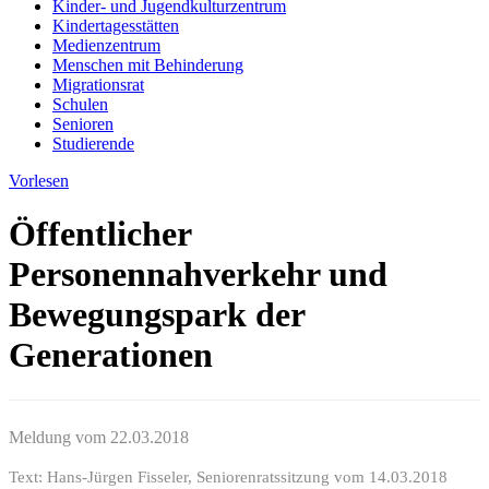
Kinder- und Jugendkulturzentrum
Kindertagesstätten
Medienzentrum
Menschen mit Behinderung
Migrationsrat
Schulen
Senioren
Studierende
Vorlesen
Öffentlicher
Personennahverkehr und
Bewegungspark der
Generationen
Meldung vom
22.03.2018
Text: Hans-Jürgen Fisseler, Seniorenratssitzung vom 14.03.2018