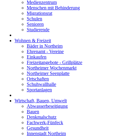
Medienzentrum
Menschen mit Behinderung
Migrationsrat
Schulen
Senioren
Studierende
Wohnen & Freizeit
Bäder in Northeim
Ehrenamt - Vereine
Einkaufen
Freizeitangebote - Grillplätze
Northeimer Wochenmarkt
Northeimer Seenplatte
Ortschaften
Schuhwallhalle
Sportanlagen
Wirtschaft, Bauen, Umwelt
Abwasserbeseitigung
Bauen
Denkmalschutz
Fachwerk-Fünfeck
Gesundheit
Innenstadt Northeim