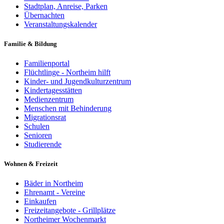
Stadtplan, Anreise, Parken
Übernachten
Veranstaltungskalender
Familie & Bildung
Familienportal
Flüchtlinge - Northeim hilft
Kinder- und Jugendkulturzentrum
Kindertagesstätten
Medienzentrum
Menschen mit Behinderung
Migrationsrat
Schulen
Senioren
Studierende
Wohnen & Freizeit
Bäder in Northeim
Ehrenamt - Vereine
Einkaufen
Freizeitangebote - Grillplätze
Northeimer Wochenmarkt