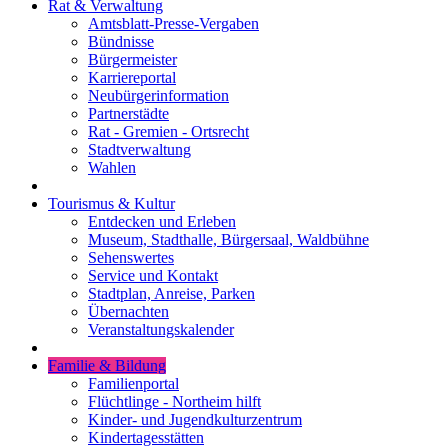
Rat & Verwaltung
Amtsblatt-Presse-Vergaben
Bündnisse
Bürgermeister
Karriereportal
Neubürgerinformation
Partnerstädte
Rat - Gremien - Ortsrecht
Stadtverwaltung
Wahlen
Tourismus & Kultur
Entdecken und Erleben
Museum, Stadthalle, Bürgersaal, Waldbühne
Sehenswertes
Service und Kontakt
Stadtplan, Anreise, Parken
Übernachten
Veranstaltungskalender
Familie & Bildung
Familienportal
Flüchtlinge - Northeim hilft
Kinder- und Jugendkulturzentrum
Kindertagesstätten